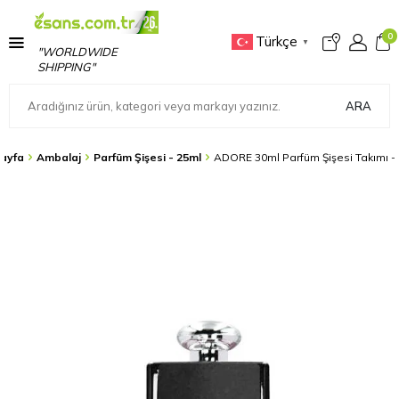
0
Türkçe
▼
"WORLDWIDE
SHIPPING"
ARA
ayfa
Ambalaj
Parfüm Şişesi - 25ml
ADORE 30ml Parfüm Şişesi Takımı -