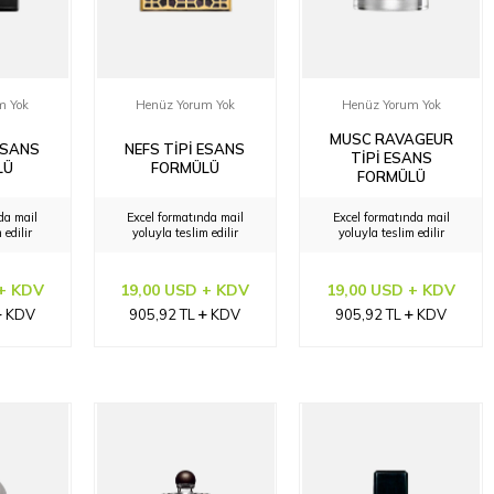
m Yok
Henüz Yorum Yok
Henüz Yorum Yok
MUSC RAVAGEUR
ESANS
NEFS TIPI ESANS
TIPI ESANS
LÜ
FORMÜLÜ
FORMÜLÜ
da mail
Excel formatında mail
Excel formatında mail
 edilir
yoluyla teslim edilir
yoluyla teslim edilir
 + KDV
19,00 USD + KDV
19,00 USD + KDV
KDV
905,92
TL
KDV
905,92
TL
KDV