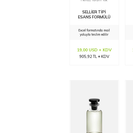
Henüz Yorum Yok
SELLIER TIPI
ESANS FORMÜLÜ
Excel formatında mail
yoluyla teslim edilir
19,00 USD + KDV
905,92
TL
KDV