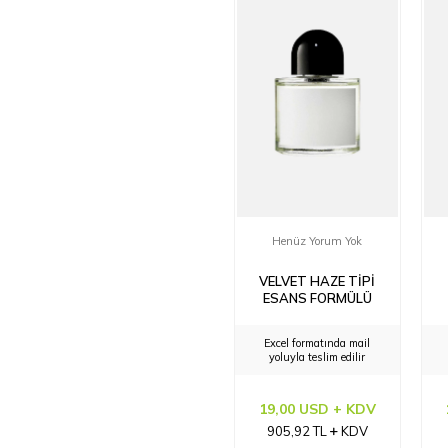
Henüz Yorum Yok
VELVET HAZE TIPI
ESANS FORMÜLÜ
Excel formatında mail
yoluyla teslim edilir
19,00 USD + KDV
905,92
TL
KDV