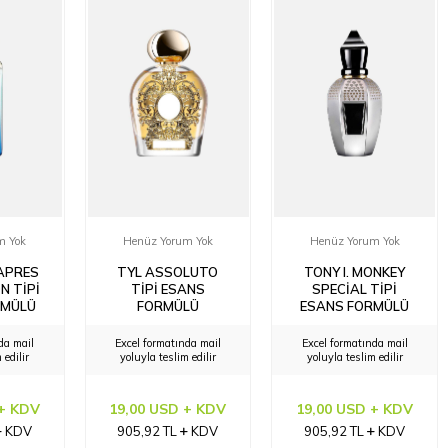
m Yok
Henüz Yorum Yok
Henüz Yorum Yok
 APRES
TYL ASSOLUTO
TONY I. MONKEY
N TIPI
TIPI ESANS
SPECIAL TIPI
RMÜLÜ
FORMÜLÜ
ESANS FORMÜLÜ
da mail
Excel formatında mail
Excel formatında mail
 edilir
yoluyla teslim edilir
yoluyla teslim edilir
 + KDV
19,00 USD + KDV
19,00 USD + KDV
KDV
905,92
TL
KDV
905,92
TL
KDV