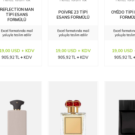
Henüz Yorum Yok
Henüz Yorum Yok
Henüz Yoru
REFLECTION MAN
POIVRE 23 TIPI
OYÉDO TIPI
TIPI ESANS
ESANS FORMÜLÜ
FORMÜ
FORMÜLÜ
Excel formatında mail
Excel formatında mail
Excel formatın
yoluyla teslim edilir
yoluyla teslim edilir
yoluyla teslim
19,00 USD + KDV
19,00 USD + KDV
19,00 USD
905,92
TL
KDV
905,92
TL
KDV
905,92
TL