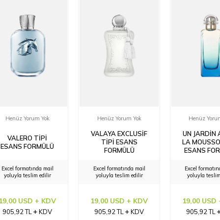
Henüz Yorum Yok
Henüz Yorum Yok
Henüz Yoru
VALAYA EXCLUSIF
UN JARDIN
VALERO TIPI
TIPI ESANS
LA MOUSSO
ESANS FORMÜLÜ
FORMÜLÜ
ESANS FO
Excel formatında mail
Excel formatında mail
Excel formatın
yoluyla teslim edilir
yoluyla teslim edilir
yoluyla teslim
19,00 USD + KDV
19,00 USD + KDV
19,00 USD
905,92
TL
KDV
905,92
TL
KDV
905,92
TL