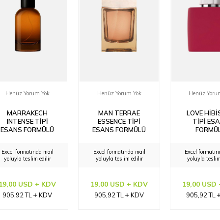
Henüz Yorum Yok
Henüz Yorum Yok
Henüz Yoru
MARRAKECH
MAN TERRAE
LOVE HIB
INTENSE TIPI
ESSENCE TIPI
TIPI ES
ESANS FORMÜLÜ
ESANS FORMÜLÜ
FORMÜ
Excel formatında mail
Excel formatında mail
Excel formatın
yoluyla teslim edilir
yoluyla teslim edilir
yoluyla teslim
19,00 USD + KDV
19,00 USD + KDV
19,00 USD
905,92
TL
KDV
905,92
TL
KDV
905,92
TL