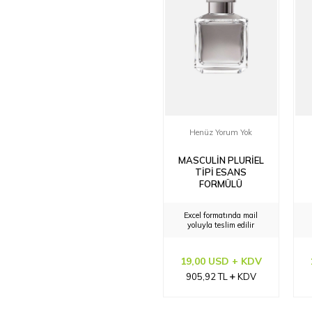
Henüz Yorum Yok
MASCULIN PLURIEL
TIPI ESANS
FORMÜLÜ
Excel formatında mail
yoluyla teslim edilir
19,00 USD + KDV
905,92
TL
KDV