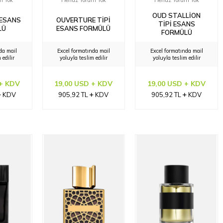
m Yok
Henüz Yorum Yok
Henüz Yorum Yok
OUD STALLION
 ESANS
OUVERTURE TIPI
TIPI ESANS
LÜ
ESANS FORMÜLÜ
FORMÜLÜ
da mail
Excel formatında mail
Excel formatında mail
 edilir
yoluyla teslim edilir
yoluyla teslim edilir
 + KDV
19,00 USD + KDV
19,00 USD + KDV
KDV
905,92
TL
KDV
905,92
TL
KDV