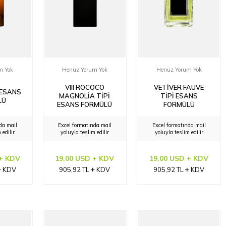
m Yok
Henüz Yorum Yok
Henüz Yorum Yok
VIII ROCOCO
VETIVER FAUVE
 ESANS
MAGNOLIA TIPI
TIPI ESANS
LÜ
ESANS FORMÜLÜ
FORMÜLÜ
da mail
Excel formatında mail
Excel formatında mail
 edilir
yoluyla teslim edilir
yoluyla teslim edilir
 + KDV
19,00 USD + KDV
19,00 USD + KDV
KDV
905,92
TL
KDV
905,92
TL
KDV