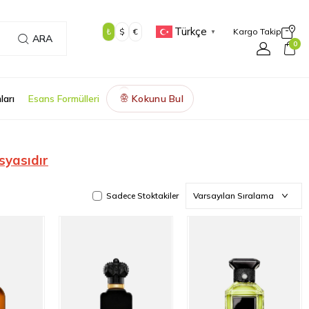
Türkçe
₺
$
€
Kargo Takip
▼
ARA
0
ları
Esans Formülleri
Kokunu Bul
🌸
syasıdır
Sadece Stoktakiler