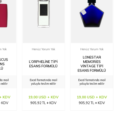
m Yok
Henüz Yorum Yok
Henüz Yorum Yok
LONESTAR
ISCUS
L’ORPHELINE TIPI
MEMORIES
ANS
ESANS FORMÜLÜ
VINTAGE TIPI
LÜ
ESANS FORMÜLÜ
da mail
Excel formatında mail
Excel formatında mail
 edilir
yoluyla teslim edilir
yoluyla teslim edilir
 + KDV
19,00 USD + KDV
19,00 USD + KDV
KDV
905,92
TL
KDV
905,92
TL
KDV