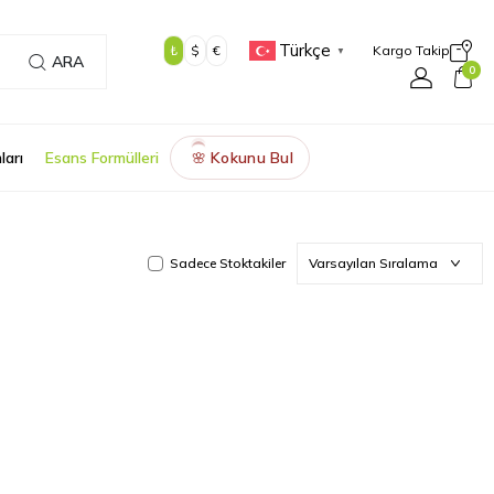
Türkçe
₺
$
€
Kargo Takip
▼
ARA
0
ları
Esans Formülleri
Kokunu Bul
🌸
Sadece Stoktakiler