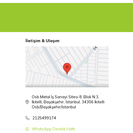
uhafaza ederken, kullanıcı deneyimini artırır.
İletişim & Ulaşım
 bir görünüm kazandırırken ürünlerinizin kalitesini ön plana
Osb Metal İş Sanayi Sitesi 8. Blok N:3,
İkitelli, Başakşehir, İstanbul, 34306 İkitelli
Osb/Başakşehir/İstanbul
llanıcıların tüm ihtiyaçlarını karşılar.
2125499174
WhatsApp Destek Hattı