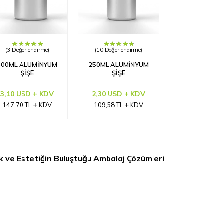
(3 Değerlendirme)
(10 Değerlendirme)
500ML ALUMINYUM
250ML ALUMINYUM
ŞIŞE
ŞIŞE
3,10 USD + KDV
2,30 USD + KDV
147,70
TL
KDV
109,58
TL
KDV
k ve Estetiğin Buluştuğu Ambalaj Çözümleri
örlerinde ürünlerin kalitesi kadar ambalajı da büyük önem taşır. Bu 
ıkar. Esans.com.tr olarak sunduğumuz geniş ürün yelpazesi ile alümin
ekilde temsil eder ve ürünlerinizi güvenle muhafaza etmenizi sağlar.
lmaya dayanıklı yapısı sayesinde hem kullanım kolaylığı sağlar hem de taş
r. Esans.com.tr’de yer alan alüminyum şişe 1 lt ve diğer boyut seçenek