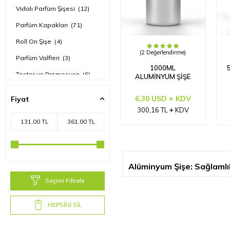
Vidalı Parfüm Şişesi
(12)
Parfüm Kapakları
(71)
Roll On Şişe
(4)
(2 Değerlendirme)
Parfüm Valfleri
(3)
1000ML
Tester ve Promosyon
(6)
ALUMINYUM ŞIŞE
Alüminyum Şişe
(3)
6,30 USD + KDV
Fiyat
Reed Diffuser Şişeleri
(15)
300,16
TL
KDV
Alüminyum Şişe: Sağlamlı
Parfüm, esans ve kozmetik sekt
Seçimi Filtrele
hem de şık görünümü ile öne ç
seçenekleri, markanızı en iyi ş
HEPSİNİ SİL
Alüminyum şişeler, hafif ve kırı
için ideal bir ambalaj çözümüdü