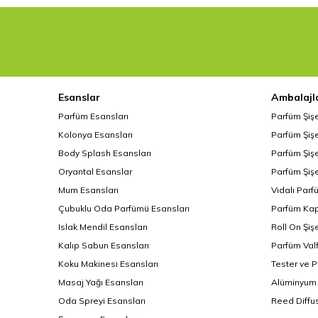
Alüminyum Şişelerin Avan
Alüminyum şişeler, hem estetik 
Dayanıklılık ve Hafiflik
Kırılmaya dayanıklı: Cam şişel
Hafif tasarım: Taşıma ve depol
Esanslar
Ambalajl
Dış etkenlere karşı koruma: Iş
Parfüm Esansları
Parfüm Şiş
Estetik ve Profesyonellik
Kolonya Esansları
Parfüm Şişe
Şık görünüm: Alüminyum kapakl
Body Splash Esansları
Parfüm Şişe
Marka uyumu: Etiketleme ve bas
Oryantal Esanslar
Parfüm Şişe
Farklı kullanım alanları: Esans
Mum Esansları
Vidalı Parf
Esans.com.tr’deki alüminyum ka
Çubuklu Oda Parfümü Esansları
Parfüm Kap
çıkarır.
Islak Mendil Esansları
Roll On Şiş
Alüminyum Şişe Modelleri
Kalıp Sabun Esansları
Parfüm Valf
Esans.com.tr’deki alüminyum şişe
Koku Makinesi Esansları
Tester ve 
Alüminyum şişe 1 lt: Büyük haci
Masaj Yağı Esansları
Alüminyum 
Alüminyum esans şişesi: Küçük 
Oda Spreyi Esansları
Reed Diffus