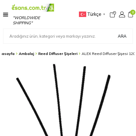
0
Türkçe
▼
"WORLDWIDE
SHIPPING"
ARA
nasayfa
Ambalaj
Reed Diffuser Şişeleri
ALEX Reed Diffuser Şişesi 120