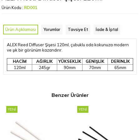
Ürün Kodu :
RD001
Ürün Açıklaması
Yorumlar
Tavsiye Et
İade & İptal
ALEX Reed Diffuser Şişesi 120ml, çubuklu oda kokunuza modern
ve şık bir görünüm kazandırır.
HACİM
AĞIRLIK
YÜKSEKLİK
GENİŞLİK
DERİNLİK
120ml
245gr
90mm
70mm
65mm
Benzer Ürünler
YENI
YENI