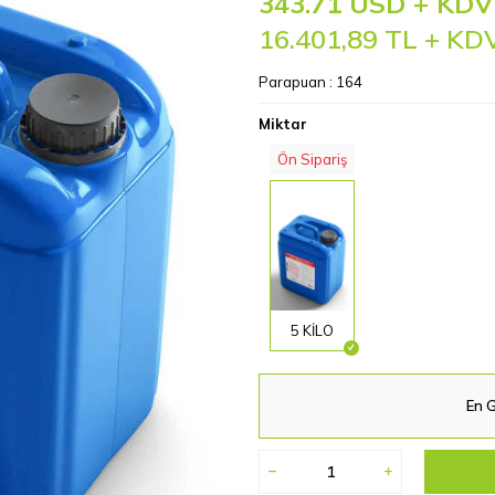
343.71 USD + KDV
16.401,89
TL + KD
Parapuan :
164
Miktar
Ön Sipariş
5 KİLO
En G