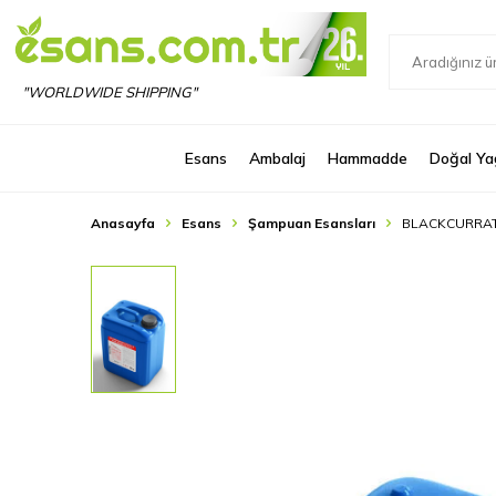
"WORLDWIDE SHIPPING"
Esans
Ambalaj
Hammadde
Doğal Ya
Anasayfa
Esans
Şampuan Esansları
BLACKCURRAT