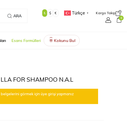
Türkçe
₺
$
€
Kargo Takip
▼
ARA
0
ları
Esans Formülleri
Kokunu Bul
🌸
LLA FOR SHAMPOO N.A.L
belgelerini görmek için üye girişi yapmanız