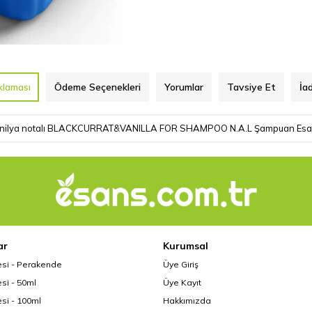
klaması
Ödeme Seçenekleri
Yorumlar
Tavsiye Et
İa
nilya notalı BLACKCURRAT&VANILLA FOR SHAMPOO N.A.L Şampuan Esa
ar
Kurumsal
esi - Perakende
Üye Giriş
si - 50ml
Üye Kayıt
si - 100ml
Hakkımızda