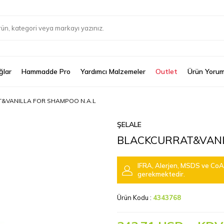
ğlar
Hammadde Pro
Yardımcı Malzemeler
Outlet
Ürün Yorum
&VANILLA FOR SHAMPOO N.A.L
ŞELALE
BLACKCURRAT&VANI
IFRA, Alerjen, MSDS ve CoA 
gerekmektedir.
Ürün Kodu :
4343768