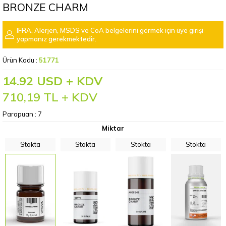
BRONZE CHARM
IFRA, Alerjen, MSDS ve CoA belgelerini görmek için üye girişi
yapmanız gerekmektedir.
Ürün Kodu :
51771
14.92 USD + KDV
710,19
TL + KDV
Parapuan :
7
Miktar
Stokta
Stokta
Stokta
Stokta