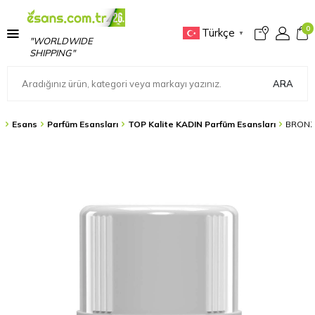
0
Türkçe
▼
"WORLDWIDE
SHIPPING"
ARA
a
Esans
Parfüm Esansları
TOP Kalite KADIN Parfüm Esansları
BRONZ