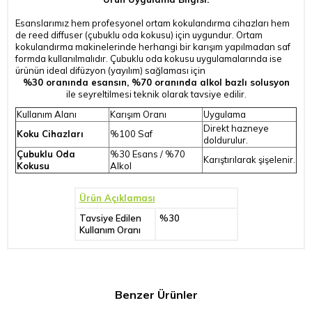
Esanslarımız hem profesyonel ortam kokulandırma cihazları hem
de reed diffuser (çubuklu oda kokusu) için uygundur. Ortam
kokulandırma makinelerinde herhangi bir karışım yapılmadan saf
formda kullanılmalıdır. Çubuklu oda kokusu uygulamalarında ise
ürünün ideal difüzyon (yayılım) sağlaması için
%30 oranında esansın, %70 oranında alkol bazlı solusyon
ile seyreltilmesi teknik olarak tavsiye edilir.
Kullanım Alanı
Karışım Oranı
Uygulama
Direkt hazneye
Koku Cihazları
%100 Saf
doldurulur.
Çubuklu Oda
%30 Esans / %70
Karıştırılarak şişelenir.
Kokusu
Alkol
Ürün Açıklaması
Tavsiye Edilen
%30
Kullanım Oranı
Benzer Ürünler