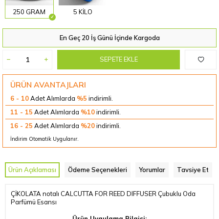
250 GRAM
5 KİLO
En Geç 20 İş Günü İçinde Kargoda
SEPETE EKLE
ÜRÜN AVANTAJLARI
6 - 10
Adet Alımlarda
%5
indirimli.
11 - 15
Adet Alımlarda
%10
indirimli.
16 - 25
Adet Alımlarda
%20
indirimli.
İndirim Otomatik Uygulanır.
Ürün Açıklaması
Ödeme Seçenekleri
Yorumlar
Tavsiye Et
ÇİKOLATA notalı CALCUTTA FOR REED DIFFUSER Çubuklu Oda
Parfümü Esansı
Ürün Uygulama Bilgisi: