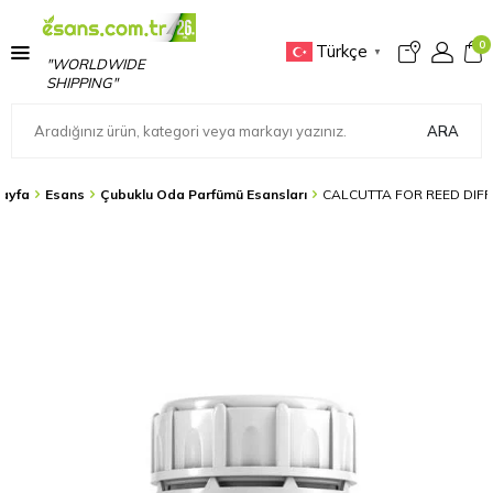
0
Türkçe
▼
"WORLDWIDE
SHIPPING"
ARA
ayfa
Esans
Çubuklu Oda Parfümü Esansları
CALCUTTA FOR REED DIF