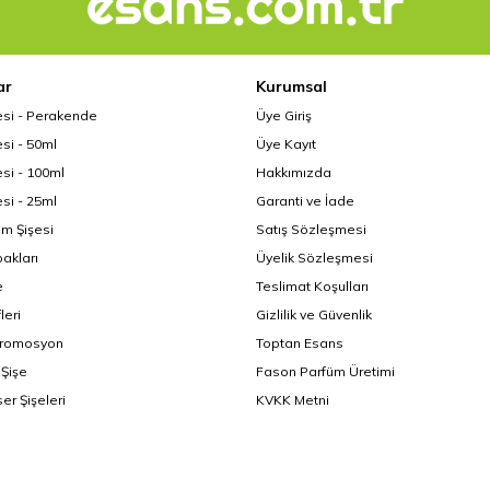
ar
Kurumsal
esi - Perakende
Üye Giriş
si - 50ml
Üye Kayıt
si - 100ml
Hakkımızda
si - 25ml
Garanti ve İade
üm Şişesi
Satış Sözleşmesi
akları
Üyelik Sözleşmesi
e
Teslimat Koşulları
leri
Gizlilik ve Güvenlik
Promosyon
Toptan Esans
Şişe
Fason Parfüm Üretimi
er Şişeleri
KVKK Metni