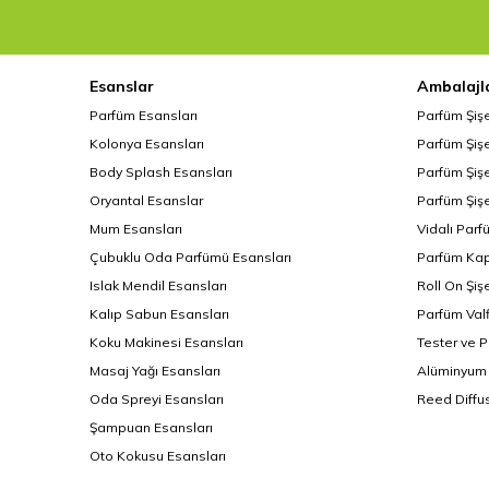
Esanslar
Ambalajl
Parfüm Esansları
Parfüm Şiş
Kolonya Esansları
Parfüm Şişe
Body Splash Esansları
Parfüm Şişe
Oryantal Esanslar
Parfüm Şişe
Mum Esansları
Vidalı Parf
Çubuklu Oda Parfümü Esansları
Parfüm Kap
Islak Mendil Esansları
Roll On Şiş
Kalıp Sabun Esansları
Parfüm Valf
Koku Makinesi Esansları
Tester ve 
Masaj Yağı Esansları
Alüminyum 
Oda Spreyi Esansları
Reed Diffus
Şampuan Esansları
Oto Kokusu Esansları