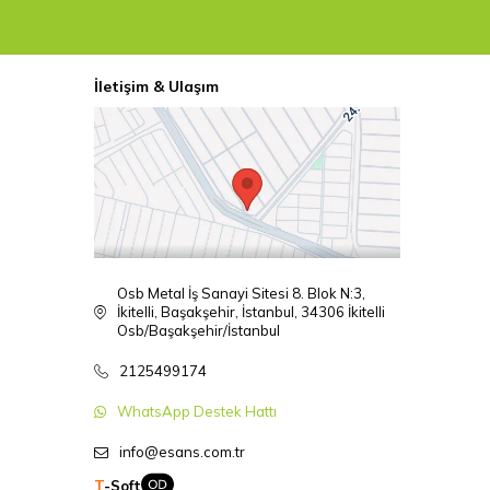
İletişim & Ulaşım
Osb Metal İş Sanayi Sitesi 8. Blok N:3,
İkitelli, Başakşehir, İstanbul, 34306 İkitelli
Osb/Başakşehir/İstanbul
2125499174
WhatsApp Destek Hattı
info@esans.com.tr
T
-Soft