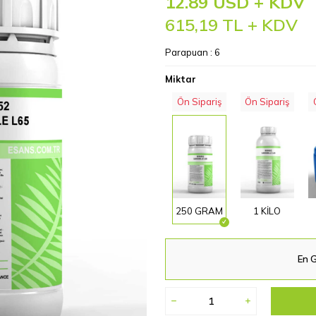
12.89 USD + KDV
615,19
TL + KDV
Parapuan :
6
Miktar
Ön Sipariş
Ön Sipariş
250 GRAM
1 KİLO
En G