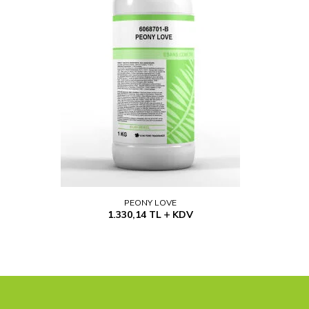
PEONY LOVE
1.330,14
TL
KDV