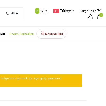
Türkçe
₺
$
€
Kargo Takip
▼
ARA
0
ları
Esans Formülleri
Kokunu Bul
🌸
belgelerini görmek için üye girişi yapmanız