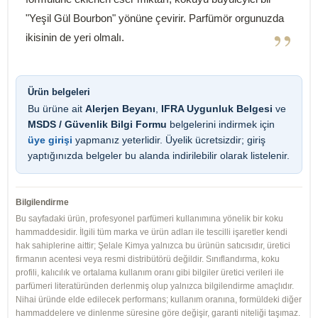
"Yeşil Gül Bourbon" yönüne çevirir. Parfümör orgunuzda
”
ikisinin de yeri olmalı.
Ürün belgeleri
Bu ürüne ait
Alerjen Beyanı
,
IFRA Uygunluk Belgesi
ve
MSDS / Güvenlik Bilgi Formu
belgelerini indirmek için
üye girişi
yapmanız yeterlidir. Üyelik ücretsizdir; giriş
yaptığınızda belgeler bu alanda indirilebilir olarak listelenir.
Bilgilendirme
Bu sayfadaki ürün, profesyonel parfümeri kullanımına yönelik bir koku
hammaddesidir. İlgili tüm marka ve ürün adları ile tescilli işaretler kendi
hak sahiplerine aittir; Şelale Kimya yalnızca bu ürünün satıcısıdır, üretici
firmanın acentesi veya resmi distribütörü değildir. Sınıflandırma, koku
profili, kalıcılık ve ortalama kullanım oranı gibi bilgiler üretici verileri ile
parfümeri literatüründen derlenmiş olup yalnızca bilgilendirme amaçlıdır.
Nihai üründe elde edilecek performans; kullanım oranına, formüldeki diğer
hammaddelere ve dinlenme süresine göre değişir, garanti niteliği taşımaz.