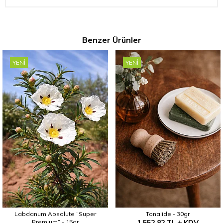
Benzer Ürünler
YENI
YENI
Labdanum Absolute “Super
Tonalide - 30gr
Premium” - 15gr
1.552,82
TL
KDV