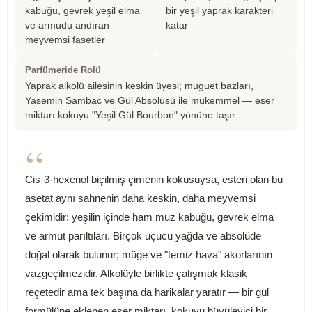
kabuğu, gevrek yeşil elma
bir yeşil yaprak karakteri
ve armudu andıran
katar
meyvemsi fasetler
Parfümeride Rolü
Yaprak alkolü ailesinin keskin üyesi; muguet bazları,
Yasemin Sambac ve Gül Absolüsü ile mükemmel — eser
miktarı kokuyu "Yeşil Gül Bourbon" yönüne taşır
“
Cis-3-hexenol biçilmiş çimenin kokusuysa, esteri olan bu
asetat aynı sahnenin daha keskin, daha meyvemsi
çekimidir: yeşilin içinde ham muz kabuğu, gevrek elma
ve armut parıltıları. Birçok uçucu yağda ve absolüde
doğal olarak bulunur; müge ve "temiz hava" akorlarının
vazgeçilmezidir. Alkolüyle birlikte çalışmak klasik
reçetedir ama tek başına da harikalar yaratır — bir gül
formülüne eklenen eser miktarı, kokuyu büyüleyici bir