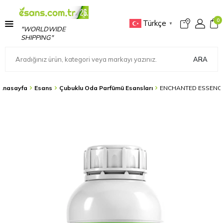
0
Türkçe
▼
"WORLDWIDE
SHIPPING"
ARA
Anasayfa
Esans
Çubuklu Oda Parfümü Esansları
ENCHANTED ESSENC