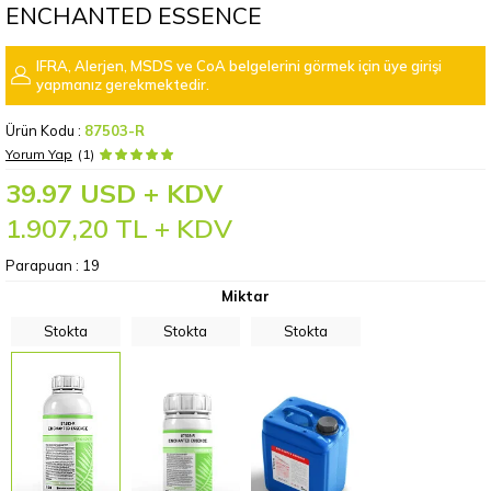
ENCHANTED ESSENCE
IFRA, Alerjen, MSDS ve CoA belgelerini görmek için üye girişi
yapmanız gerekmektedir.
Ürün Kodu :
87503-R
Yorum Yap
(1)
39.97 USD + KDV
1.907,20
TL + KDV
Parapuan :
19
Miktar
Stokta
Stokta
Stokta