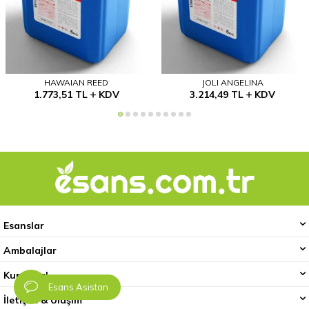
HAWAIAN REED
JOLI ANGELINA
1.773,51
TL
KDV
3.214,49
TL
KDV
Esanslar
Ambalajlar
Kurumsal
Esans Asistan
İletişim & Ulaşım