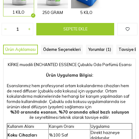
1 KİLO
250 GRAM
5 KİLO
SEPETE EKLE
Ürün Açıklaması
Ödeme Seçenekleri
Yorumlar (1)
Tavsiye Et
KİRKE muadili ENCHANTED ESSENCE Çubuklu Oda Parfümü Esansı
Ürün Uygulama Bilgisi:
Esanslarımız hem profesyonel ortam kokulandırma cihazları hem
de reed diffuser (çubuklu oda kokusu) için uygundur. Ortam
kokulandırma makinelerinde herhangi bir karışım yapılmadan saf
formda kullanılmalıdır. Çubuklu oda kokusu uygulamalarında ise
ürünün ideal difüzyon (yayılım) sağlaması için
%30 oranında esansın, %70 oranında alkol bazlı solusyon
ile seyreltilmesi teknik olarak tavsiye edilir.
Kullanım Alanı
Karışım Oranı
Uygulama
Direkt hazneye
Koku Cihazları
%100 Saf
doldurulur.