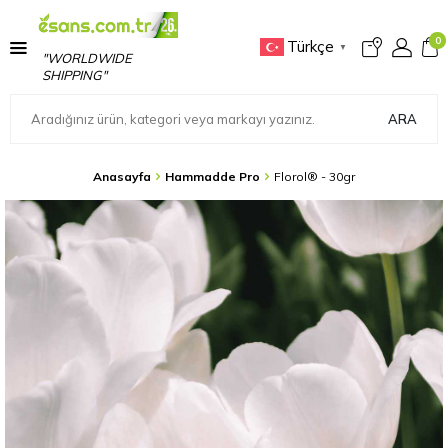
0
Türkçe
▼
"WORLDWIDE
SHIPPING"
ARA
Anasayfa
Hammadde Pro
Florol® - 30gr