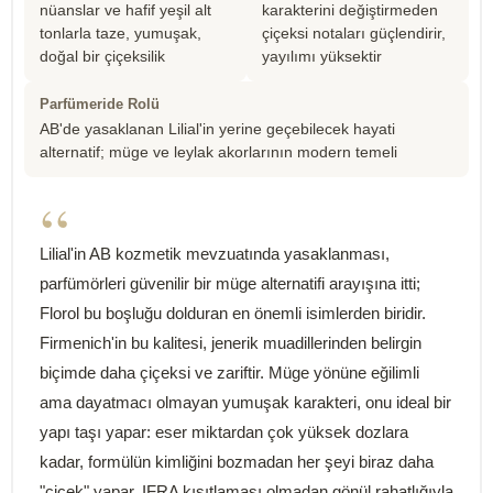
nüanslar ve hafif yeşil alt
karakterini değiştirmeden
tonlarla taze, yumuşak,
çiçeksi notaları güçlendirir,
doğal bir çiçeksilik
yayılımı yüksektir
Parfümeride Rolü
AB'de yasaklanan Lilial'in yerine geçebilecek hayati
alternatif; müge ve leylak akorlarının modern temeli
“
Lilial'in AB kozmetik mevzuatında yasaklanması,
parfümörleri güvenilir bir müge alternatifi arayışına itti;
Florol bu boşluğu dolduran en önemli isimlerden biridir.
Firmenich'in bu kalitesi, jenerik muadillerinden belirgin
biçimde daha çiçeksi ve zariftir. Müge yönüne eğilimli
ama dayatmacı olmayan yumuşak karakteri, onu ideal bir
yapı taşı yapar: eser miktardan çok yüksek dozlara
kadar, formülün kimliğini bozmadan her şeyi biraz daha
"çiçek" yapar. IFRA kısıtlaması olmadan gönül rahatlığıyla