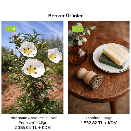
Benzer Ürünler
YENI
YENI
Labdanum Absolute “Super
Tonalide - 30gr
Premium” - 15gr
1.552,82
TL
KDV
2.185,04
TL
KDV