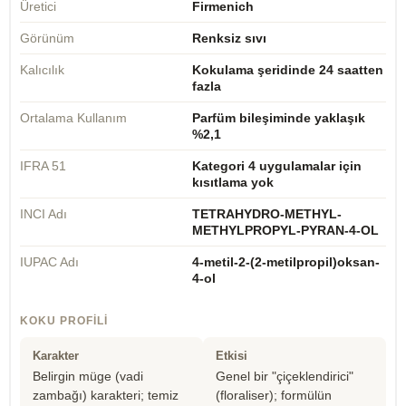
Üretici
Firmenich
Görünüm
Renksiz sıvı
Kalıcılık
Kokulama şeridinde 24 saatten
fazla
Ortalama Kullanım
Parfüm bileşiminde yaklaşık
%2,1
IFRA 51
Kategori 4 uygulamalar için
kısıtlama yok
INCI Adı
TETRAHYDRO-METHYL-
METHYLPROPYL-PYRAN-4-OL
IUPAC Adı
4-metil-2-(2-metilpropil)oksan-
4-ol
KOKU PROFILI
Karakter
Etkisi
Belirgin müge (vadi
Genel bir "çiçeklendirici"
zambağı) karakteri; temiz
(floraliser); formülün