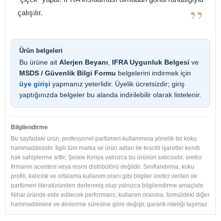
”
çalışılır.
Ürün belgeleri
Bu ürüne ait
Alerjen Beyanı
,
IFRA Uygunluk Belgesi
ve
MSDS / Güvenlik Bilgi Formu
belgelerini indirmek için
üye girişi
yapmanız yeterlidir. Üyelik ücretsizdir; giriş
yaptığınızda belgeler bu alanda indirilebilir olarak listelenir.
Bilgilendirme
Bu sayfadaki ürün, profesyonel parfümeri kullanımına yönelik bir koku
hammaddesidir. İlgili tüm marka ve ürün adları ile tescilli işaretler kendi
hak sahiplerine aittir; Şelale Kimya yalnızca bu ürünün satıcısıdır, üretici
firmanın acentesi veya resmi distribütörü değildir. Sınıflandırma, koku
profili, kalıcılık ve ortalama kullanım oranı gibi bilgiler üretici verileri ile
parfümeri literatüründen derlenmiş olup yalnızca bilgilendirme amaçlıdır.
Nihai üründe elde edilecek performans; kullanım oranına, formüldeki diğer
hammaddelere ve dinlenme süresine göre değişir, garanti niteliği taşımaz.