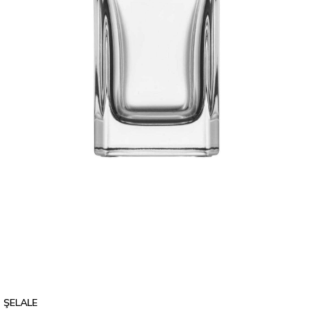
ŞELALE