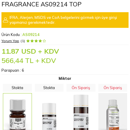
FRAGRANCE AS09214 TOP
IFRA, Alerjen, MSDS ve CoA belgelerini görmek için üye girişi
yapmanız gerekmektedir.
Ürün Kodu :
AS09214
Yorum Yap
(1)
11.87 USD + KDV
566,44
TL + KDV
Parapuan :
6
Miktar
Stokta
Stokta
Ön Sipariş
Ön Sipariş