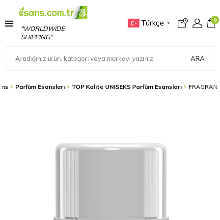
0
Türkçe
▼
"WORLDWIDE
SHIPPING"
ARA
ans
Parfüm Esansları
TOP Kalite UNISEKS Parfüm Esansları
FRAGRANC