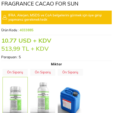
FRAGRANCE CACAO FOR SUN
IFRA, Alerjen, MSDS ve CoA belgelerini görmek için üye girişi
yapmanız gerekmektedir.
Ürün Kodu :
4033885
10.77 USD + KDV
513,99
TL + KDV
Parapuan :
5
Miktar
Ön Sipariş
Ön Sipariş
Ön Sipariş