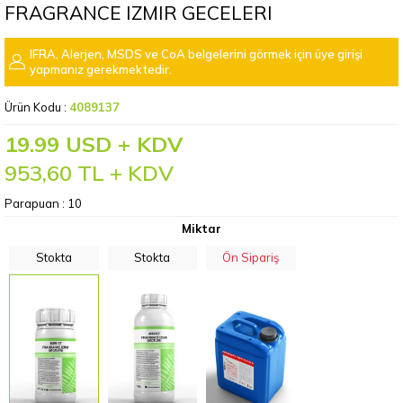
FRAGRANCE IZMIR GECELERI
IFRA, Alerjen, MSDS ve CoA belgelerini görmek için üye girişi
yapmanız gerekmektedir.
Ürün Kodu :
4089137
19.99 USD + KDV
953,60
TL + KDV
Parapuan :
10
Miktar
Stokta
Stokta
Ön Sipariş