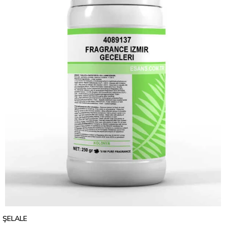
ŞELALE