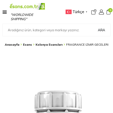
0
Türkçe
▼
"WORLDWIDE
SHIPPING"
ARA
Anasayfa
Esans
Kolonya Esansları
FRAGRANCE IZMIR GECELERI