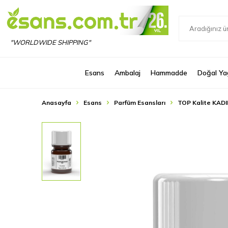
"WORLDWIDE SHIPPING"
Esans
Ambalaj
Hammadde
Doğal Ya
Anasayfa
Esans
Parfüm Esansları
TOP Kalite KADI