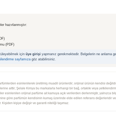
ler hazırlanmıştır:
DF)
rmu (PDF)
ntüleyebilmek için
üye girişi
yapmanız gerekmektedir. Belgelerin ne anlama geld
gilendirme sayfamıza
göz atabilirsiniz.
mlerden esinlenilerek üretilmiş muadil ürünlerdir; orijinal ürünün kendisi değildir.
iplerine aittir; Şelale Kimya bu markalarla herhangi bir bağ, ortaklık veya yetkilendirme
lgiler esinlenilen orijinal parfüme ait kamuya açık verilerden derlenmiştir, yalnızca bil
imine göre parfümün kendisinin kumaş üzerinde elde edilen referans değerleridir ve ko
 Kişiden kişiye değişir ve garanti niteliği taşımaz.