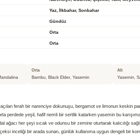
Yaz, İlkbahar, Sonbahar
Gündüz
Orta
Orta
Orta
Alt
Mandalina
Bambu, Black Elder, Yasemin
Yasemin, S
e açılan ferah bir narenciye dokunuşu, bergamot ve limonun keskin par
ta perdede yeşil, hafif nemli bir sertlik katarken yasemin bu karışım
dal ağacı her şeyi sıcak ve odunsu bir zemine oturtarak kalıcılığı sağ
içeksi inceliği bir arada sunan, günlük kullanıma uygun dengeli bir k