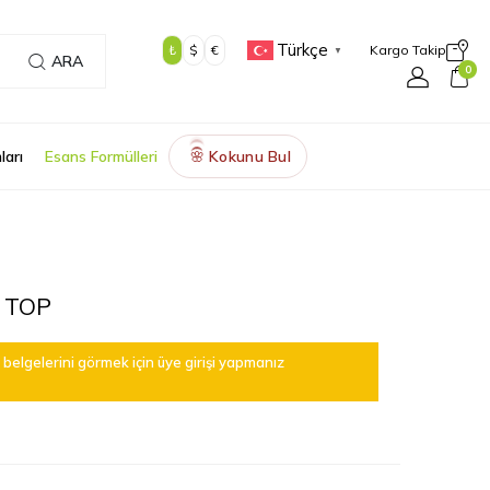
Türkçe
₺
$
€
Kargo Takip
▼
ARA
0
ları
Esans Formülleri
Kokunu Bul
🌸
 TOP
belgelerini görmek için üye girişi yapmanız