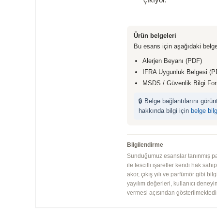
Ürün belgeleri
Bu esans için aşağıdaki belge
Alerjen Beyanı (PDF)
IFRA Uygunluk Belgesi (P
MSDS / Güvenlik Bilgi Fo
🔒 Belge bağlantılarını görü
hakkında bilgi için
belge bil
Bilgilendirme
Sunduğumuz esanslar tanınmış parfü
ile tescilli işaretler kendi hak sah
akor, çıkış yılı ve parfümör gibi bi
yayılım değerleri, kullanıcı deney
vermesi açısından gösterilmektedir.