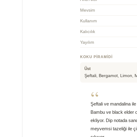
Mevsim
Kullanım
Kalıcılık
Yayılım
KOKU PIRAMIDI
Üst
Şeftali, Bergamot, Limon, 
“
Şeftali ve mandalina il
Bambu ve black elder or
ekliyor. Dip notada san
meyvemsi tazeliği ile ç
çıkıyor.