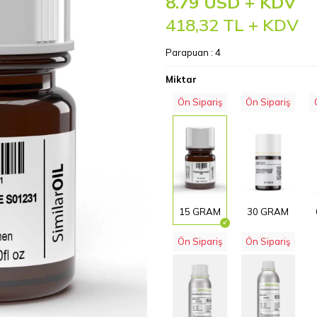
8.79 USD + KDV
418,32
TL + KDV
Parapuan :
4
Miktar
Ön Sipariş
Ön Sipariş
15 GRAM
30 GRAM
Ön Sipariş
Ön Sipariş