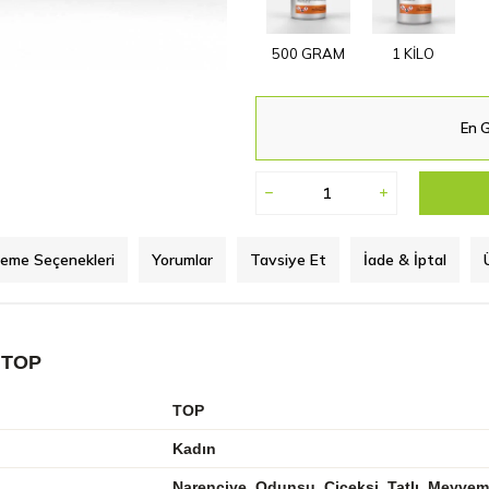
500 GRAM
1 KİLO
En G
eme Seçenekleri
Yorumlar
Tavsiye Et
İade & İptal
 TOP
TOP
Kadın
Narenciye, Odunsu, Çiçeksi, Tatlı, Meyvem