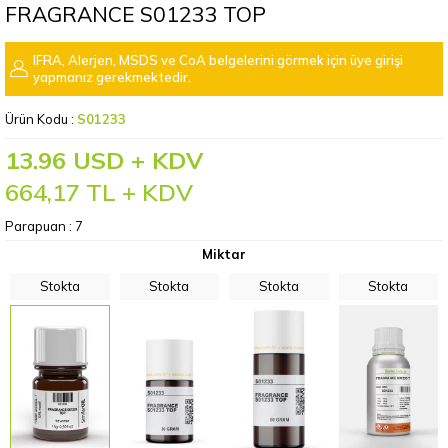
FRAGRANCE S01233 TOP
IFRA, Alerjen, MSDS ve CoA belgelerini görmek için üye girişi
yapmanız gerekmektedir.
Ürün Kodu :
S01233
13.96 USD + KDV
664,17
TL + KDV
Parapuan :
7
Miktar
Stokta
Stokta
Stokta
Stokta