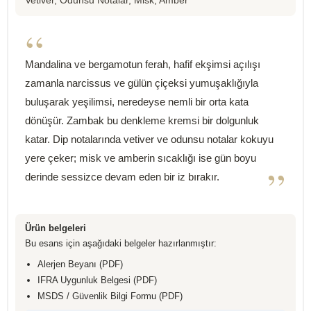
Vetiver, Odunsu Notalar, Misk, Amber
“
Mandalina ve bergamotun ferah, hafif ekşimsi açılışı
zamanla narcissus ve gülün çiçeksi yumuşaklığıyla
buluşarak yeşilimsi, neredeyse nemli bir orta kata
dönüşür. Zambak bu denkleme kremsi bir dolgunluk
katar. Dip notalarında vetiver ve odunsu notalar kokuyu
yere çeker; misk ve amberin sıcaklığı ise gün boyu
”
derinde sessizce devam eden bir iz bırakır.
Ürün belgeleri
Bu esans için aşağıdaki belgeler hazırlanmıştır:
Alerjen Beyanı (PDF)
IFRA Uygunluk Belgesi (PDF)
MSDS / Güvenlik Bilgi Formu (PDF)