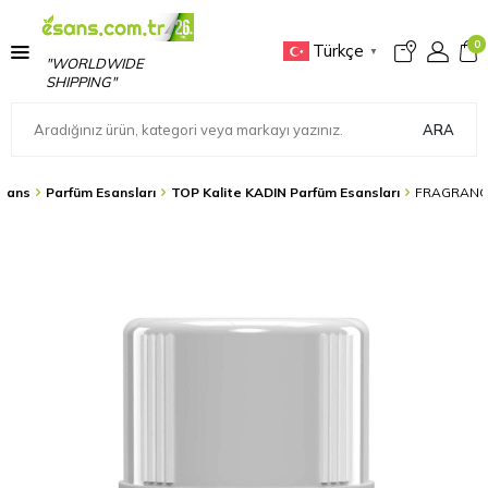
0
Türkçe
▼
"WORLDWIDE
SHIPPING"
ARA
sans
Parfüm Esansları
TOP Kalite KADIN Parfüm Esansları
FRAGRANCE