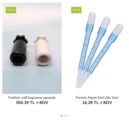
YENI
YENI
Parfüm valf kapama aparatı
Pastör Pipet 3ml (3lü Set)
350,19
TL
KDV
14,29
TL
KDV