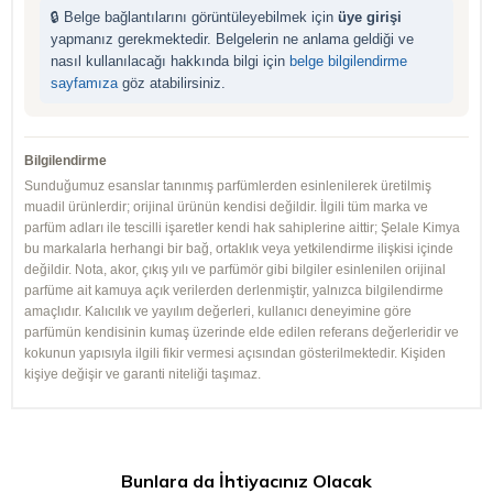
🔒 Belge bağlantılarını görüntüleyebilmek için
üye girişi
yapmanız gerekmektedir. Belgelerin ne anlama geldiği ve
nasıl kullanılacağı hakkında bilgi için
belge bilgilendirme
sayfamıza
göz atabilirsiniz.
Bilgilendirme
Sunduğumuz esanslar tanınmış parfümlerden esinlenilerek üretilmiş
muadil ürünlerdir; orijinal ürünün kendisi değildir. İlgili tüm marka ve
parfüm adları ile tescilli işaretler kendi hak sahiplerine aittir; Şelale Kimya
bu markalarla herhangi bir bağ, ortaklık veya yetkilendirme ilişkisi içinde
değildir. Nota, akor, çıkış yılı ve parfümör gibi bilgiler esinlenilen orijinal
parfüme ait kamuya açık verilerden derlenmiştir, yalnızca bilgilendirme
amaçlıdır. Kalıcılık ve yayılım değerleri, kullanıcı deneyimine göre
parfümün kendisinin kumaş üzerinde elde edilen referans değerleridir ve
kokunun yapısıyla ilgili fikir vermesi açısından gösterilmektedir. Kişiden
kişiye değişir ve garanti niteliği taşımaz.
Bunlara da İhtiyacınız Olacak