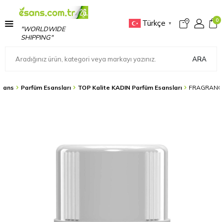
0
Türkçe
▼
"WORLDWIDE
SHIPPING"
ARA
sans
Parfüm Esansları
TOP Kalite KADIN Parfüm Esansları
FRAGRANCE