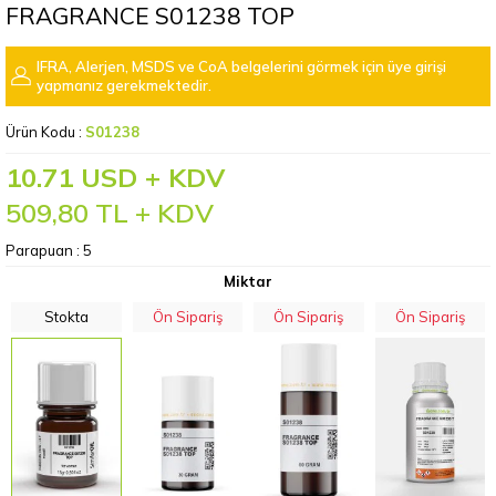
FRAGRANCE S01238 TOP
IFRA, Alerjen, MSDS ve CoA belgelerini görmek için üye girişi
yapmanız gerekmektedir.
Ürün Kodu :
S01238
10.71 USD + KDV
509,80
TL + KDV
Parapuan :
5
Miktar
Stokta
Ön Sipariş
Ön Sipariş
Ön Sipariş