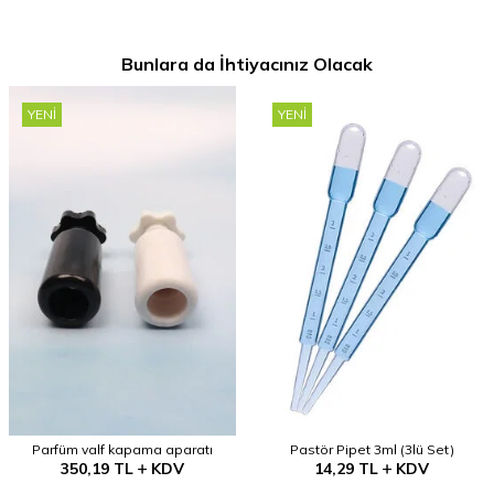
Bunlara da İhtiyacınız Olacak
YENI
YENI
Parfüm valf kapama aparatı
Pastör Pipet 3ml (3lü Set)
350,19
TL
KDV
14,29
TL
KDV