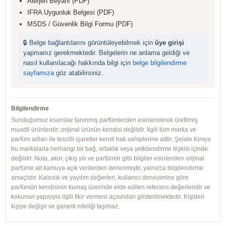
Alerjen Beyanı (PDF)
IFRA Uygunluk Belgesi (PDF)
MSDS / Güvenlik Bilgi Formu (PDF)
🔒 Belge bağlantılarını görüntüleyebilmek için
üye girişi
yapmanız gerekmektedir. Belgelerin ne anlama geldiği ve
nasıl kullanılacağı hakkında bilgi için
belge bilgilendirme
sayfamıza
göz atabilirsiniz.
Bilgilendirme
Sunduğumuz esanslar tanınmış parfümlerden esinlenilerek üretilmiş
muadil ürünlerdir; orijinal ürünün kendisi değildir. İlgili tüm marka ve
parfüm adları ile tescilli işaretler kendi hak sahiplerine aittir; Şelale Kimya
bu markalarla herhangi bir bağ, ortaklık veya yetkilendirme ilişkisi içinde
değildir. Nota, akor, çıkış yılı ve parfümör gibi bilgiler esinlenilen orijinal
parfüme ait kamuya açık verilerden derlenmiştir, yalnızca bilgilendirme
amaçlıdır. Kalıcılık ve yayılım değerleri, kullanıcı deneyimine göre
parfümün kendisinin kumaş üzerinde elde edilen referans değerleridir ve
kokunun yapısıyla ilgili fikir vermesi açısından gösterilmektedir. Kişiden
kişiye değişir ve garanti niteliği taşımaz.