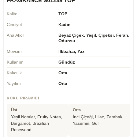
FRAGRANCE S01238 TOP
Kalite
TOP
Cinsiyet
Kadın
Ana Akor
Beyaz Çiçek, Yeşil, Çiçeksi, Ferah,
Odunsu
Mevsim
İlkbahar, Yaz
Kullanım
Gündüz
Kalıcılık
Orta
Yayılım
Orta
KOKU PIRAMIDI
Üst
Orta
Yeşil Notalar, Fruity Notes,
İnci Çiçeği, Lilac, Zambak,
Bergamot, Brazilian
Yasemin, Gül
Rosewood