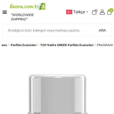
0
Türkçe
▼
"WORLDWIDE
SHIPPING"
ARA
sans
Parfüm Esansları
TOP Kalite ERKEK Parfüm Esansları
FRAGRANCE