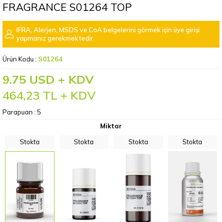
FRAGRANCE S01264 TOP
IFRA, Alerjen, MSDS ve CoA belgelerini görmek için üye girişi
yapmanız gerekmektedir.
Ürün Kodu :
S01264
9.75 USD + KDV
464,23
TL + KDV
Parapuan :
5
Miktar
Stokta
Stokta
Stokta
Stokta