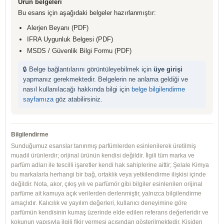
Ürün belgeleri
Bu esans için aşağıdaki belgeler hazırlanmıştır:
Alerjen Beyanı (PDF)
IFRA Uygunluk Belgesi (PDF)
MSDS / Güvenlik Bilgi Formu (PDF)
🔒 Belge bağlantılarını görüntüleyebilmek için
üye girişi
yapmanız gerekmektedir. Belgelerin ne anlama geldiği ve
nasıl kullanılacağı hakkında bilgi için
belge bilgilendirme
sayfamıza
göz atabilirsiniz.
Bilgilendirme
Sunduğumuz esanslar tanınmış parfümlerden esinlenilerek üretilmiş
muadil ürünlerdir; orijinal ürünün kendisi değildir. İlgili tüm marka ve
parfüm adları ile tescilli işaretler kendi hak sahiplerine aittir; Şelale Kimya
bu markalarla herhangi bir bağ, ortaklık veya yetkilendirme ilişkisi içinde
değildir. Nota, akor, çıkış yılı ve parfümör gibi bilgiler esinlenilen orijinal
parfüme ait kamuya açık verilerden derlenmiştir, yalnızca bilgilendirme
amaçlıdır. Kalıcılık ve yayılım değerleri, kullanıcı deneyimine göre
parfümün kendisinin kumaş üzerinde elde edilen referans değerleridir ve
kokunun yapısıyla ilgili fikir vermesi açısından gösterilmektedir. Kişiden