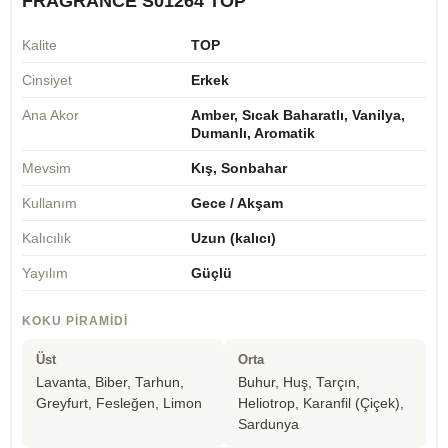
FRAGRANCE S01264 TOP
Kalite
TOP
Cinsiyet
Erkek
Ana Akor
Amber, Sıcak Baharatlı, Vanilya,
Dumanlı, Aromatik
Mevsim
Kış, Sonbahar
Kullanım
Gece / Akşam
Kalıcılık
Uzun (kalıcı)
Yayılım
Güçlü
KOKU PIRAMIDI
Üst
Orta
Lavanta, Biber, Tarhun,
Buhur, Huş, Tarçın,
Greyfurt, Fesleğen, Limon
Heliotrop, Karanfil (Çiçek),
Sardunya