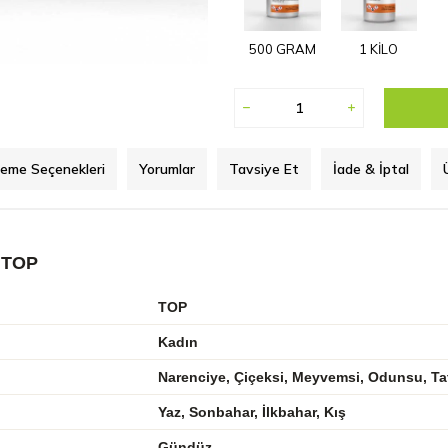
500 GRAM
1 KİLO
eme Seçenekleri
Yorumlar
Tavsiye Et
İade & İptal
 TOP
TOP
Kadın
Narenciye, Çiçeksi, Meyvemsi, Odunsu, Tat
Yaz, Sonbahar, İlkbahar, Kış
Gündüz