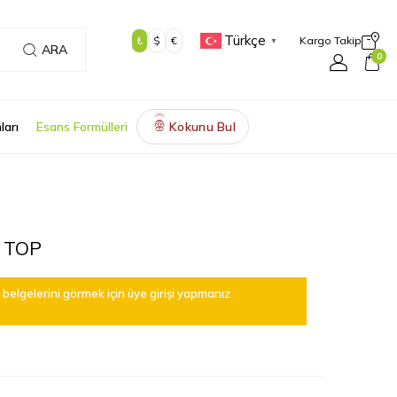
Türkçe
₺
$
€
Kargo Takip
▼
ARA
0
ları
Esans Formülleri
Kokunu Bul
🌸
 TOP
belgelerini görmek için üye girişi yapmanız