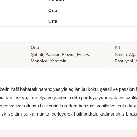
Orta
Orta
Orta
Alt
Şeftali, Passion Flower, Frezya,
Sandal Ağac
Manolya, Yasemin
Fasulyesi, 
rin hafif baharatlı narenciyesiyle açılan bu koku, şeftali ve passion
rleşirken frezya, manolya ve yasemin orta perdeye yumuşak bir tazelik
ı ve vetiver odunsu bir zemin kurarken benzoin, vanille ve tonka fasu
Misk ise tüm bu katmanları derleyerek hafif pudralı, kadınsı bir iz bırak