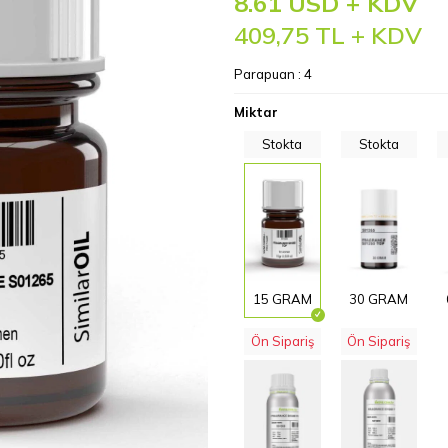
8.61 USD + KDV
409,75
TL + KDV
Parapuan :
4
Miktar
Stokta
Stokta
15 GRAM
30 GRAM
Ön Sipariş
Ön Sipariş