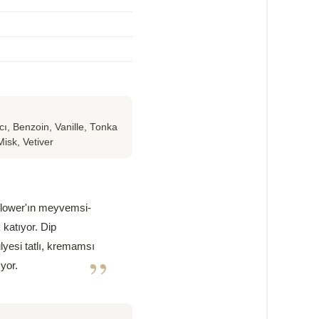
ı, Benzoin, Vanille, Tonka
Misk, Vetiver
 flower'ın meyvemsi-
 katıyor. Dip
lyesi tatlı, kremamsı
”
ıyor.