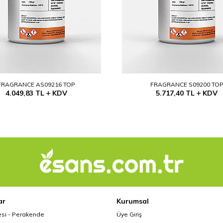
FRAGRANCE AS09216 TOP
FRAGRANCE S09200 TO
4.049,83
TL
KDV
5.717,40
TL
KDV
ar
Kurumsal
esi - Perakende
Üye Giriş