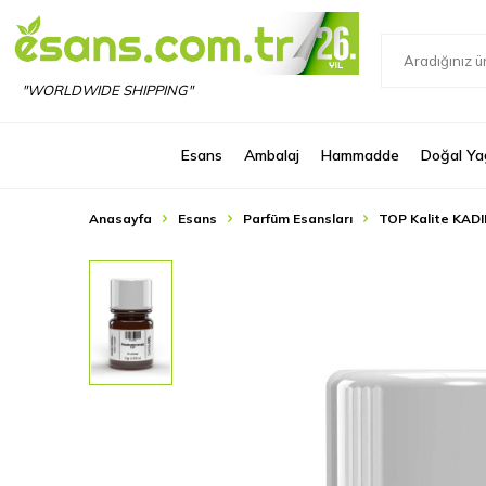
"WORLDWIDE SHIPPING"
Esans
Ambalaj
Hammadde
Doğal Ya
Anasayfa
Esans
Parfüm Esansları
TOP Kalite KADI