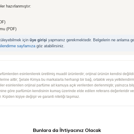
ler hazırlanmıştır:
DF)
rmu (PDF)
ntüleyebilmek için
üye girişi
yapmanız gerekmektedir. Belgelerin ne anlama geld
gilendirme sayfamıza
göz atabilirsiniz.
mlerden esinlenilerek üretilmiş muadil ürünlerdir; orijinal ürünün kendisi değildir.
iplerine aittir; Şelale Kimya bu markalarla herhangi bir bağ, ortaklık veya yetkilendirme
lgiler esinlenilen orijinal parfüme ait kamuya açık verilerden derlenmiştir, yalnızca bil
imine göre parfümün kendisinin kumaş üzerinde elde edilen referans değerleridir ve ko
 Kişiden kişiye değişir ve garanti niteliği taşımaz.
Bunlara da İhtiyacınız Olacak