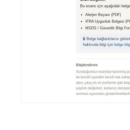
Bu esans için aşağıdaki belge
Alerjen Beyanı (PDF)
IFRA Uygunluk Belgesi (P
MSDS / Güvenlik Bilgi Fo
🔒 Belge bağlantılarını görü
hakkında bilgi için
belge bil
Bilgilendirme
Sunduğumuz esanslar tanınmış parfü
ile tescilli işaretler kendi hak sah
akor, çıkış yılı ve parfümör gibi bi
yayılım değerleri, kullanıcı deney
vermesi açısından gösterilmektedir.