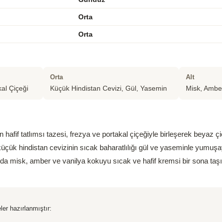
Orta
Orta
Orta
Alt
kal Çiçeği
Küçük Hindistan Cevizi, Gül, Yasemin
Misk, Amber
nin hafif tatlımsı tazesi, frezya ve portakal çiçeğiyle birleşerek beyaz çiç
küçük hindistan cevizinin sıcak baharatlılığı gül ve yaseminle yumuş
arda misk, amber ve vanilya kokuyu sıcak ve hafif kremsi bir sona taşı
ler hazırlanmıştır: