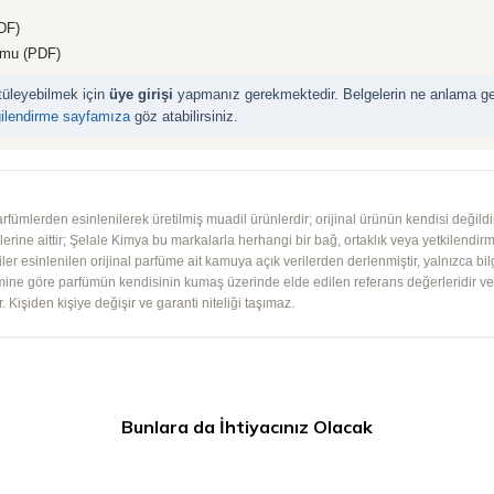
DF)
rmu (PDF)
ntüleyebilmek için
üye girişi
yapmanız gerekmektedir. Belgelerin ne anlama geld
gilendirme sayfamıza
göz atabilirsiniz.
mlerden esinlenilerek üretilmiş muadil ürünlerdir; orijinal ürünün kendisi değildir.
iplerine aittir; Şelale Kimya bu markalarla herhangi bir bağ, ortaklık veya yetkilendirme
lgiler esinlenilen orijinal parfüme ait kamuya açık verilerden derlenmiştir, yalnızca bil
imine göre parfümün kendisinin kumaş üzerinde elde edilen referans değerleridir ve ko
 Kişiden kişiye değişir ve garanti niteliği taşımaz.
Bunlara da İhtiyacınız Olacak