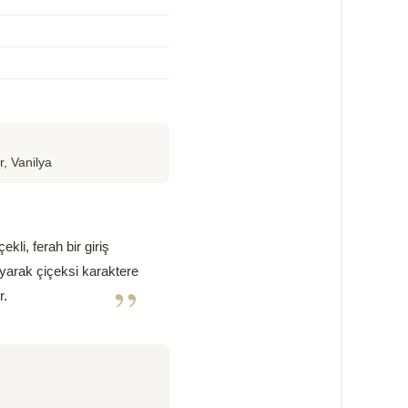
, Vanilya
ekli, ferah bir giriş
ayarak çiçeksi karaktere
”
r.