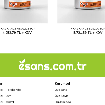
FRAGRANCE AS09216 TOP
FRAGRANCE S09200 TO
4.052,79
TL
KDV
5.721,59
TL
KDV
ar
Kurumsal
esi - Perakende
Üye Giriş
si - 50ml
Üye Kayıt
si - 100ml
Hakkımızda