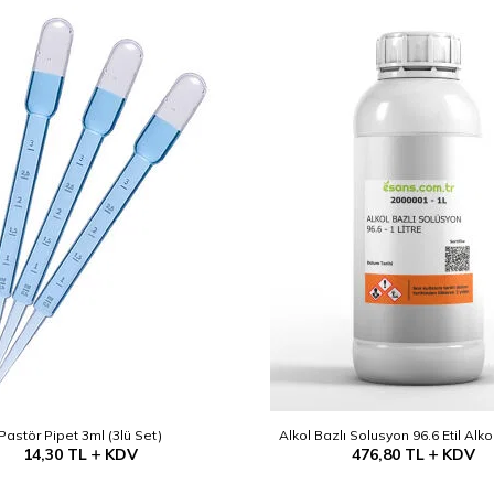
Pastör Pipet 3ml (3lü Set)
Alkol Bazlı Solusyon 96.6 Etil Alko
14,30
TL
KDV
476,80
TL
KDV