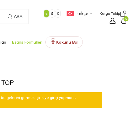
Türkçe
₺
$
€
Kargo Takip
▼
ARA
0
ları
Esans Formülleri
Kokunu Bul
🌸
 TOP
belgelerini görmek için üye girişi yapmanız