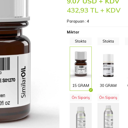
9.07 USD + KDV
432,93
TL + KDV
Parapuan :
4
Miktar
Stokta
Stokta
15 GRAM
30 GRAM
Ön Sipariş
Ön Sipariş