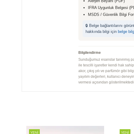
Alerjen Beyanı (PDF)
IFRA Uygunluk Belgesi (P
MSDS / Güvenlik Bilgi Fo
🔒 Belge bağlantılarını görü
hakkında bilgi için
belge bil
Bilgilendirme
Sunduğumuz esanslar tanınmış parfü
ile tescilli işaretler kendi hak sah
akor, çıkış yılı ve parfümör gibi bi
yayılım değerleri, kullanıcı deney
vermesi açısından gösterilmektedir.
YENI
YENI