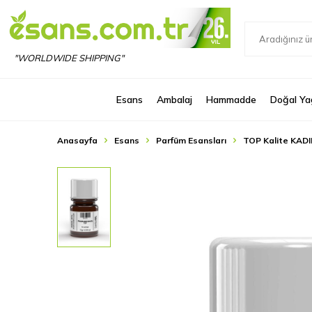
"WORLDWIDE SHIPPING"
Esans
Ambalaj
Hammadde
Doğal Ya
Anasayfa
Esans
Parfüm Esansları
TOP Kalite KADI