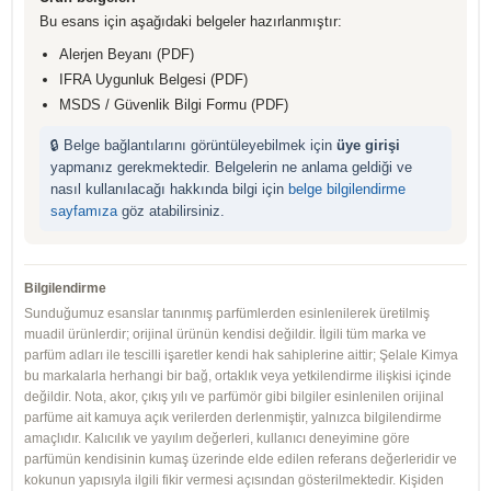
Bu esans için aşağıdaki belgeler hazırlanmıştır:
Alerjen Beyanı (PDF)
IFRA Uygunluk Belgesi (PDF)
MSDS / Güvenlik Bilgi Formu (PDF)
🔒 Belge bağlantılarını görüntüleyebilmek için
üye girişi
yapmanız gerekmektedir. Belgelerin ne anlama geldiği ve
nasıl kullanılacağı hakkında bilgi için
belge bilgilendirme
sayfamıza
göz atabilirsiniz.
Bilgilendirme
Sunduğumuz esanslar tanınmış parfümlerden esinlenilerek üretilmiş
muadil ürünlerdir; orijinal ürünün kendisi değildir. İlgili tüm marka ve
parfüm adları ile tescilli işaretler kendi hak sahiplerine aittir; Şelale Kimya
bu markalarla herhangi bir bağ, ortaklık veya yetkilendirme ilişkisi içinde
değildir. Nota, akor, çıkış yılı ve parfümör gibi bilgiler esinlenilen orijinal
parfüme ait kamuya açık verilerden derlenmiştir, yalnızca bilgilendirme
amaçlıdır. Kalıcılık ve yayılım değerleri, kullanıcı deneyimine göre
parfümün kendisinin kumaş üzerinde elde edilen referans değerleridir ve
kokunun yapısıyla ilgili fikir vermesi açısından gösterilmektedir. Kişiden