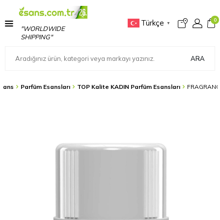
0
Türkçe
▼
"WORLDWIDE
SHIPPING"
ARA
sans
Parfüm Esansları
TOP Kalite KADIN Parfüm Esansları
FRAGRANCE