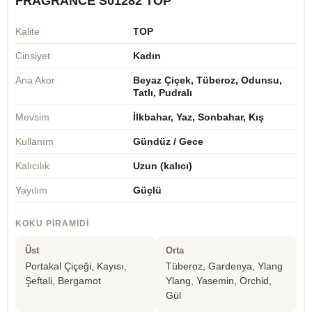
FRAGRANCE S01282 TOP
Kalite
TOP
Cinsiyet
Kadın
Ana Akor
Beyaz Çiçek, Tüberoz, Odunsu,
Tatlı, Pudralı
Mevsim
İlkbahar, Yaz, Sonbahar, Kış
Kullanım
Gündüz / Gece
Kalıcılık
Uzun (kalıcı)
Yayılım
Güçlü
KOKU PIRAMIDI
Üst
Orta
Portakal Çiçeği, Kayısı,
Tüberoz, Gardenya, Ylang
Şeftali, Bergamot
Ylang, Yasemin, Orchid,
Gül