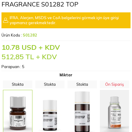
FRAGRANCE S01282 TOP
IFRA, Alerjen, MSDS ve CoA belgelerini görmek için üye girişi
yapmanız gerekmektedir.
Ürün Kodu :
S01282
10.78 USD + KDV
512,85
TL + KDV
Parapuan :
5
Miktar
Stokta
Stokta
Stokta
Ön Sipariş