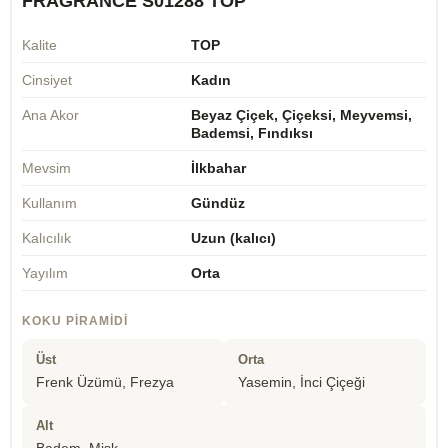
FRAGRANCE S01288 TOP
Kalite
TOP
Cinsiyet
Kadın
Ana Akor
Beyaz Çiçek, Çiçeksi, Meyvemsi,
Bademsi, Fındıksı
Mevsim
İlkbahar
Kullanım
Gündüz
Kalıcılık
Uzun (kalıcı)
Yayılım
Orta
KOKU PIRAMIDI
Üst
Orta
Frenk Üzümü, Frezya
Yasemin, İnci Çiçeği
Alt