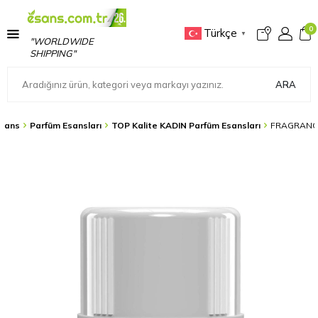
0
Türkçe
▼
"WORLDWIDE
SHIPPING"
ARA
sans
Parfüm Esansları
TOP Kalite KADIN Parfüm Esansları
FRAGRANCE