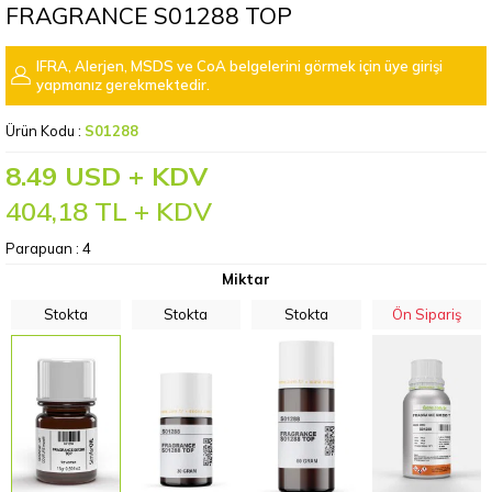
FRAGRANCE S01288 TOP
IFRA, Alerjen, MSDS ve CoA belgelerini görmek için üye girişi
yapmanız gerekmektedir.
Ürün Kodu :
S01288
8.49 USD + KDV
404,18
TL + KDV
Parapuan :
4
Miktar
Stokta
Stokta
Stokta
Ön Sipariş