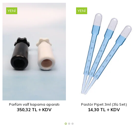
YENI
YENI
Parfüm valf kapama aparatı
Pastör Pipet 3ml (3lü Set)
350,32
TL
KDV
14,30
TL
KDV