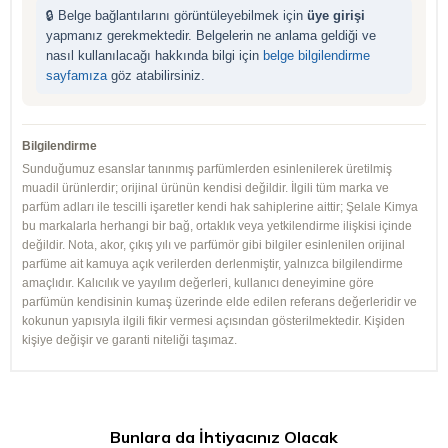
🔒 Belge bağlantılarını görüntüleyebilmek için
üye girişi
yapmanız gerekmektedir. Belgelerin ne anlama geldiği ve
nasıl kullanılacağı hakkında bilgi için
belge bilgilendirme
sayfamıza
göz atabilirsiniz.
Bilgilendirme
Sunduğumuz esanslar tanınmış parfümlerden esinlenilerek üretilmiş
muadil ürünlerdir; orijinal ürünün kendisi değildir. İlgili tüm marka ve
parfüm adları ile tescilli işaretler kendi hak sahiplerine aittir; Şelale Kimya
bu markalarla herhangi bir bağ, ortaklık veya yetkilendirme ilişkisi içinde
değildir. Nota, akor, çıkış yılı ve parfümör gibi bilgiler esinlenilen orijinal
parfüme ait kamuya açık verilerden derlenmiştir, yalnızca bilgilendirme
amaçlıdır. Kalıcılık ve yayılım değerleri, kullanıcı deneyimine göre
parfümün kendisinin kumaş üzerinde elde edilen referans değerleridir ve
kokunun yapısıyla ilgili fikir vermesi açısından gösterilmektedir. Kişiden
kişiye değişir ve garanti niteliği taşımaz.
Bunlara da İhtiyacınız Olacak