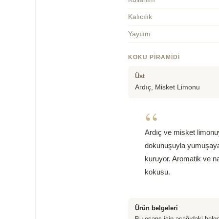
Kalıcılık
Yayılım
KOKU PIRAMIDI
Üst
Ardıç, Misket Limonu
“
Ardıç ve misket limonuyl
dokunuşuyla yumuşayara
kuruyor. Aromatik ve na
kokusu.
Ürün belgeleri
Bu esans için aşağıdaki belge