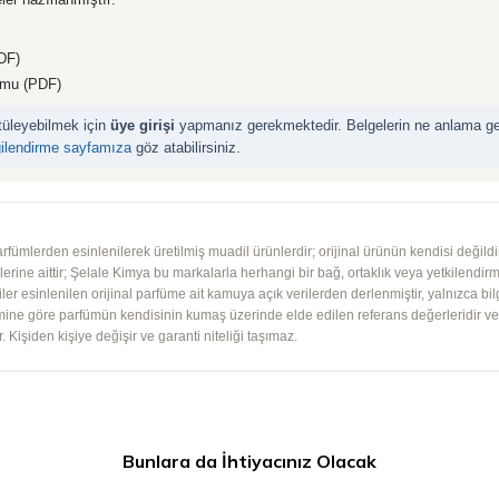
DF)
rmu (PDF)
ntüleyebilmek için
üye girişi
yapmanız gerekmektedir. Belgelerin ne anlama geld
gilendirme sayfamıza
göz atabilirsiniz.
mlerden esinlenilerek üretilmiş muadil ürünlerdir; orijinal ürünün kendisi değildir.
iplerine aittir; Şelale Kimya bu markalarla herhangi bir bağ, ortaklık veya yetkilendirme
lgiler esinlenilen orijinal parfüme ait kamuya açık verilerden derlenmiştir, yalnızca bil
imine göre parfümün kendisinin kumaş üzerinde elde edilen referans değerleridir ve ko
 Kişiden kişiye değişir ve garanti niteliği taşımaz.
Bunlara da İhtiyacınız Olacak