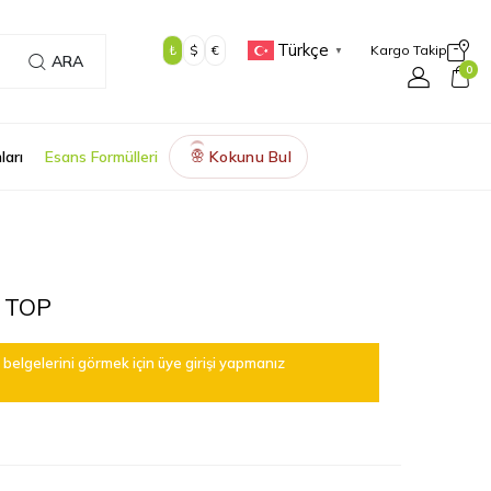
Türkçe
₺
$
€
Kargo Takip
▼
ARA
0
ları
Esans Formülleri
Kokunu Bul
🌸
 TOP
belgelerini görmek için üye girişi yapmanız