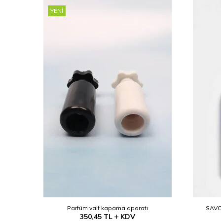
YENI
(Etanol)
Parfüm valf kapama aparatı
SAVO
350,45
TL
KDV