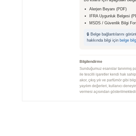
Alerjen Beyanı (PDF)
IFRA Uygunluk Belgesi (P
MSDS / Güvenlik Bilgi Fo
🔒 Belge bağlantılarını görü
hakkında bilgi için
belge bil
Bilgilendirme
Sunduğumuz esanslar tanınmış parfü
ile tescilli işaretler kendi hak sah
akor, çıkış yılı ve parfümör gibi bi
yayılım değerleri, kullanıcı deney
vermesi açısından gösterilmektedir.