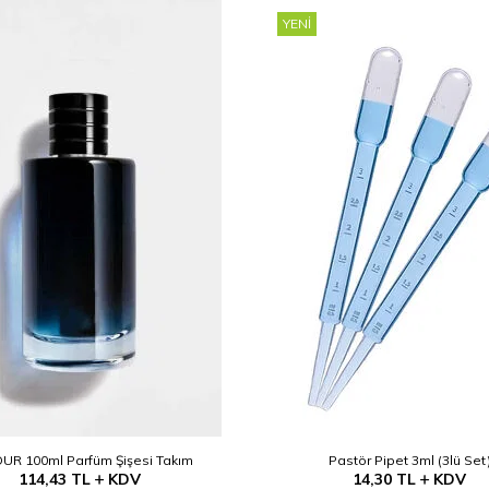
YENI
UR 100ml Parfüm Şişesi Takım
Pastör Pipet 3ml (3lü Set
114,43
TL
KDV
14,30
TL
KDV