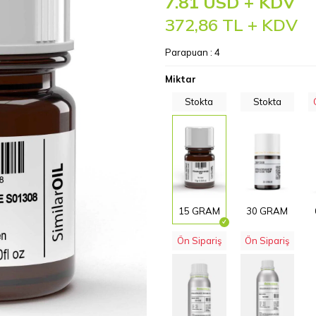
7.81 USD + KDV
372,86
TL + KDV
Parapuan :
4
Miktar
Stokta
Stokta
15 GRAM
30 GRAM
Ön Sipariş
Ön Sipariş