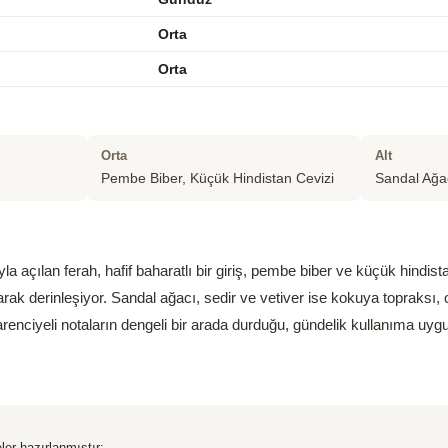
Orta
Orta
Orta
Alt
Pembe Biber, Küçük Hindistan Cevizi
Sandal Ağac
a açılan ferah, hafif baharatlı bir giriş, pembe biber ve küçük hindist
k derinleşiyor. Sandal ağacı, sedir ve vetiver ise kokuya topraksı,
renciyeli notaların dengeli bir arada durduğu, gündelik kullanıma uyg
ler hazırlanmıştır: