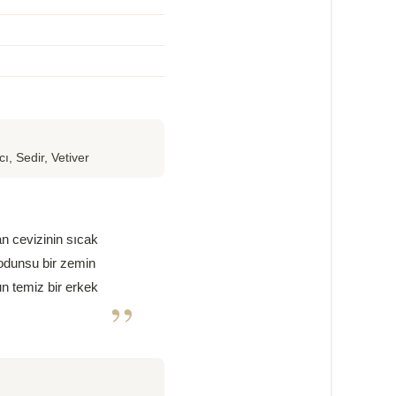
ı, Sedir, Vetiver
an cevizinin sıcak
 odunsu bir zemin
un temiz bir erkek
”