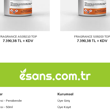
FRAGRANCE AS09210 TOP
FRAGRANCE S09203 TO
7.390,38
TL
KDV
7.390,38
TL
KDV
ar
Kurumsal
esi - Perakende
Üye Giriş
si - 50ml
Üye Kayıt