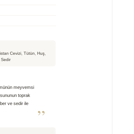
stan Cevizi, Tütün, Huş,
 Sedir
 üzümünün meyvemsi
yosununun toprak
ber ve sedir ile
”