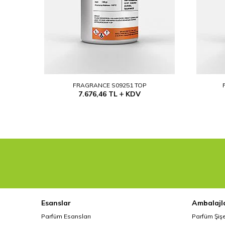
FRAGRANCE S09251 TOP
7.676,46
TL
KDV
Esanslar
Ambalajl
Parfüm Esansları
Parfüm Şiş