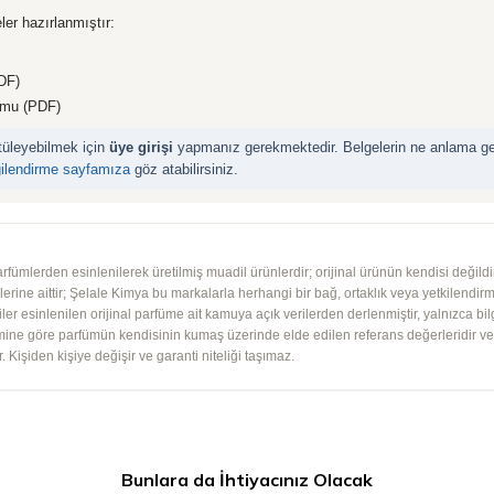
ler hazırlanmıştır:
DF)
rmu (PDF)
ntüleyebilmek için
üye girişi
yapmanız gerekmektedir. Belgelerin ne anlama geld
gilendirme sayfamıza
göz atabilirsiniz.
mlerden esinlenilerek üretilmiş muadil ürünlerdir; orijinal ürünün kendisi değildir.
iplerine aittir; Şelale Kimya bu markalarla herhangi bir bağ, ortaklık veya yetkilendirme
lgiler esinlenilen orijinal parfüme ait kamuya açık verilerden derlenmiştir, yalnızca bil
imine göre parfümün kendisinin kumaş üzerinde elde edilen referans değerleridir ve ko
 Kişiden kişiye değişir ve garanti niteliği taşımaz.
Bunlara da İhtiyacınız Olacak