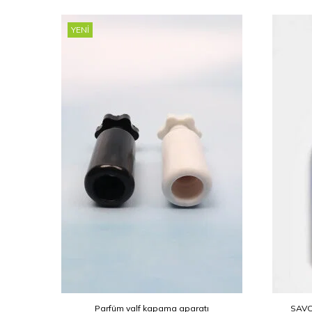
YENI
(Etanol)
Parfüm valf kapama aparatı
SAVO