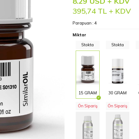
8.29 USD + KDV
395,74
TL + KDV
Parapuan :
4
Miktar
Stokta
Stokta
15 GRAM
30 GRAM
Ön Sipariş
Ön Sipariş