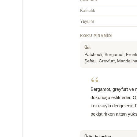
Kalıcılık
Yayılım
KOKU PIRAMIDI
Üst
Patchouli, Bergamot, Fren
Şeftali, Greyfurt, Mandalin
“
Bergamot, greyfurt ve m
dokunuşu eşlik eder. O
kokusuyla dengelenir. Di
pekiştirirken alttan yü
Ürün belgeleri