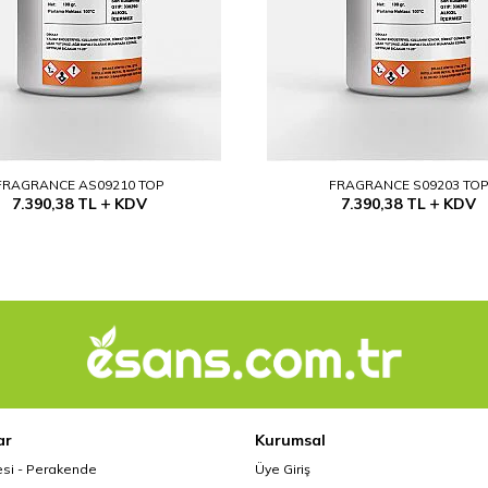
FRAGRANCE AS09210 TOP
FRAGRANCE S09203 TO
7.390,38
TL
KDV
7.390,38
TL
KDV
ar
Kurumsal
esi - Perakende
Üye Giriş