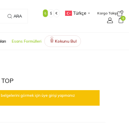
Türkçe
₺
$
€
Kargo Takip
▼
ARA
0
ları
Esans Formülleri
Kokunu Bul
🌸
 TOP
belgelerini görmek için üye girişi yapmanız