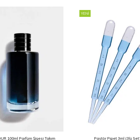
YENI
UR 100ml Parfüm Şişesi Takım
Pastör Pipet 3ml (3lü Set