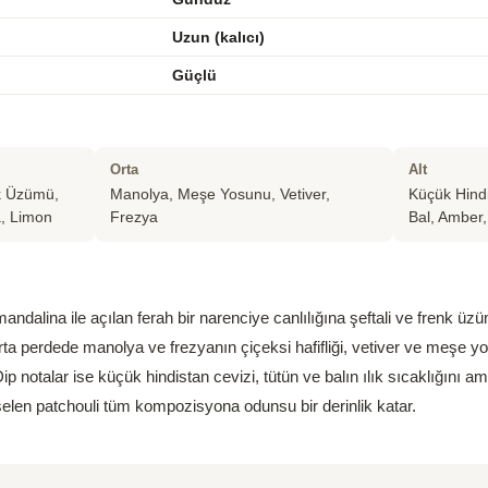
Uzun (kalıcı)
Güçlü
Orta
Alt
k Üzümü,
Manolya, Meşe Yosunu, Vetiver,
Küçük Hindi
a, Limon
Frezya
Bal, Amber,
andalina ile açılan ferah bir narenciye canlılığına şeftali ve frenk
rta perdede manolya ve frezyanın çiçeksi hafifliği, vetiver ve meşe 
p notalar ise küçük hindistan cevizi, tütün ve balın ılık sıcaklığını am
kselen patchouli tüm kompozisyona odunsu bir derinlik katar.