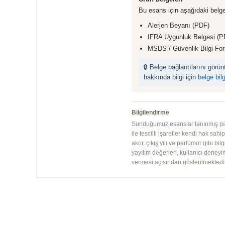
Bu esans için aşağıdaki belge
Alerjen Beyanı (PDF)
IFRA Uygunluk Belgesi (P
MSDS / Güvenlik Bilgi Fo
🔒 Belge bağlantılarını görü
hakkında bilgi için
belge bil
Bilgilendirme
Sunduğumuz esanslar tanınmış parfü
ile tescilli işaretler kendi hak sah
akor, çıkış yılı ve parfümör gibi bi
yayılım değerleri, kullanıcı deney
vermesi açısından gösterilmektedir.