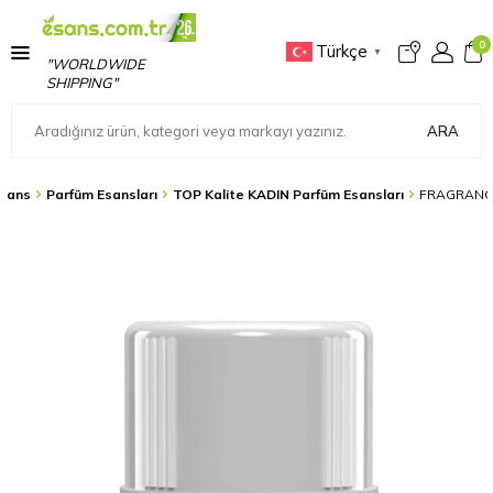
0
Türkçe
▼
"WORLDWIDE
SHIPPING"
ARA
sans
Parfüm Esansları
TOP Kalite KADIN Parfüm Esansları
FRAGRANCE