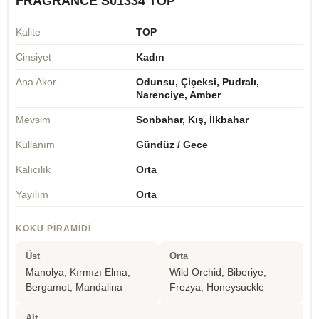
FRAGRANCE S01334 TOP
Kalite
TOP
Cinsiyet
Kadın
Ana Akor
Odunsu, Çiçeksi, Pudralı,
Narenciye, Amber
Mevsim
Sonbahar, Kış, İlkbahar
Kullanım
Gündüz / Gece
Kalıcılık
Orta
Yayılım
Orta
KOKU PIRAMIDI
Üst
Orta
Manolya, Kırmızı Elma,
Wild Orchid, Biberiye,
Bergamot, Mandalina
Frezya, Honeysuckle
Alt