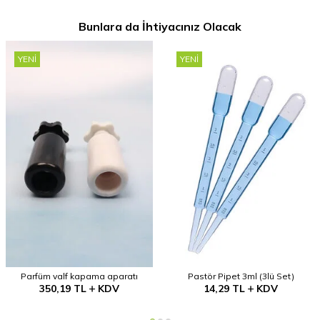
Bunlara da İhtiyacınız Olacak
YENI
YENI
Parfüm valf kapama aparatı
Pastör Pipet 3ml (3lü Set)
350,19
TL
KDV
14,29
TL
KDV