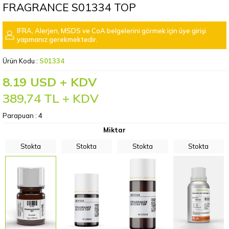
FRAGRANCE S01334 TOP
IFRA, Alerjen, MSDS ve CoA belgelerini görmek için üye girişi
yapmanız gerekmektedir.
Ürün Kodu :
S01334
8.19 USD + KDV
389,74
TL + KDV
Parapuan :
4
Miktar
Stokta
Stokta
Stokta
Stokta