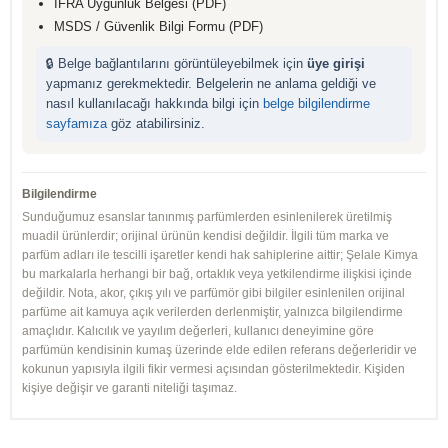
IFRA Uygunluk Belgesi (PDF)
MSDS / Güvenlik Bilgi Formu (PDF)
🔒 Belge bağlantılarını görüntüleyebilmek için
üye girişi
yapmanız gerekmektedir. Belgelerin ne anlama geldiği ve
nasıl kullanılacağı hakkında bilgi için
belge bilgilendirme
sayfamıza
göz atabilirsiniz.
Bilgilendirme
Sunduğumuz esanslar tanınmış parfümlerden esinlenilerek üretilmiş
muadil ürünlerdir; orijinal ürünün kendisi değildir. İlgili tüm marka ve
parfüm adları ile tescilli işaretler kendi hak sahiplerine aittir; Şelale Kimya
bu markalarla herhangi bir bağ, ortaklık veya yetkilendirme ilişkisi içinde
değildir. Nota, akor, çıkış yılı ve parfümör gibi bilgiler esinlenilen orijinal
parfüme ait kamuya açık verilerden derlenmiştir, yalnızca bilgilendirme
amaçlıdır. Kalıcılık ve yayılım değerleri, kullanıcı deneyimine göre
parfümün kendisinin kumaş üzerinde elde edilen referans değerleridir ve
kokunun yapısıyla ilgili fikir vermesi açısından gösterilmektedir. Kişiden
kişiye değişir ve garanti niteliği taşımaz.