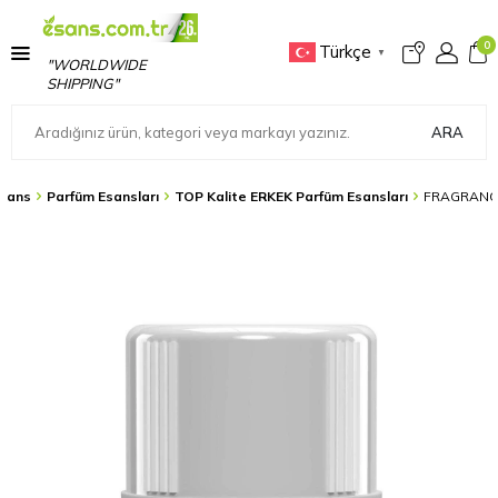
0
Türkçe
▼
"WORLDWIDE
SHIPPING"
ARA
sans
Parfüm Esansları
TOP Kalite ERKEK Parfüm Esansları
FRAGRANCE