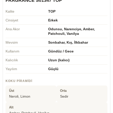
FRAGRANCE S01347 TOP
Kalite
TOP
Cinsiyet
Erkek
Ana Akor
Odunsu, Narenciye, Amber,
Patchouli, Vanilya
Mevsim
Sonbahar, Kış, İlkbahar
Kullanım
Gündüz / Gece
Kalıcılık
Uzun (kalıcı)
Yayılım
Güçlü
KOKU PIRAMIDI
Üst
Orta
Neroli, Limon
Sedir
Alt