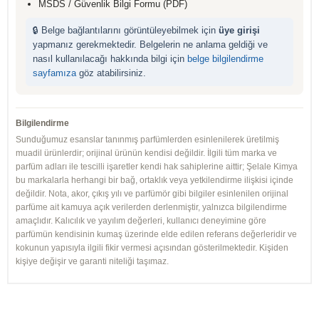
MSDS / Güvenlik Bilgi Formu (PDF)
🔒 Belge bağlantılarını görüntüleyebilmek için
üye girişi
yapmanız gerekmektedir. Belgelerin ne anlama geldiği ve
nasıl kullanılacağı hakkında bilgi için
belge bilgilendirme
sayfamıza
göz atabilirsiniz.
Bilgilendirme
Sunduğumuz esanslar tanınmış parfümlerden esinlenilerek üretilmiş
muadil ürünlerdir; orijinal ürünün kendisi değildir. İlgili tüm marka ve
parfüm adları ile tescilli işaretler kendi hak sahiplerine aittir; Şelale Kimya
bu markalarla herhangi bir bağ, ortaklık veya yetkilendirme ilişkisi içinde
değildir. Nota, akor, çıkış yılı ve parfümör gibi bilgiler esinlenilen orijinal
parfüme ait kamuya açık verilerden derlenmiştir, yalnızca bilgilendirme
amaçlıdır. Kalıcılık ve yayılım değerleri, kullanıcı deneyimine göre
parfümün kendisinin kumaş üzerinde elde edilen referans değerleridir ve
kokunun yapısıyla ilgili fikir vermesi açısından gösterilmektedir. Kişiden
kişiye değişir ve garanti niteliği taşımaz.