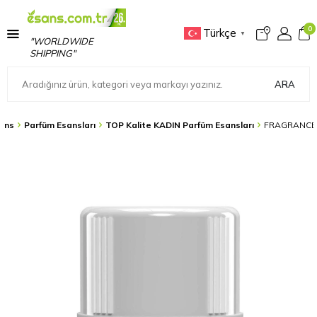
0
Türkçe
▼
"WORLDWIDE
SHIPPING"
ARA
ans
Parfüm Esansları
TOP Kalite KADIN Parfüm Esansları
FRAGRANCE 