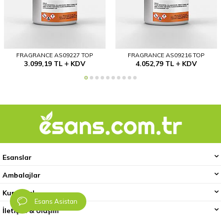
FRAGRANCE AS09227 TOP
FRAGRANCE AS09216 TOP
3.099,19
TL
KDV
4.052,79
TL
KDV
Esanslar
Ambalajlar
Kurumsal
Esans Asistan
İletişim & Ulaşım