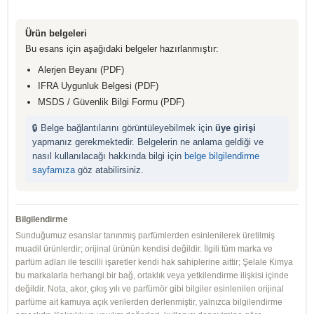
Ürün belgeleri
Bu esans için aşağıdaki belgeler hazırlanmıştır:
Alerjen Beyanı (PDF)
IFRA Uygunluk Belgesi (PDF)
MSDS / Güvenlik Bilgi Formu (PDF)
🔒 Belge bağlantılarını görüntüleyebilmek için
üye girişi
yapmanız gerekmektedir. Belgelerin ne anlama geldiği ve
nasıl kullanılacağı hakkında bilgi için
belge bilgilendirme
sayfamıza
göz atabilirsiniz.
Bilgilendirme
Sunduğumuz esanslar tanınmış parfümlerden esinlenilerek üretilmiş
muadil ürünlerdir; orijinal ürünün kendisi değildir. İlgili tüm marka ve
parfüm adları ile tescilli işaretler kendi hak sahiplerine aittir; Şelale Kimya
bu markalarla herhangi bir bağ, ortaklık veya yetkilendirme ilişkisi içinde
değildir. Nota, akor, çıkış yılı ve parfümör gibi bilgiler esinlenilen orijinal
parfüme ait kamuya açık verilerden derlenmiştir, yalnızca bilgilendirme