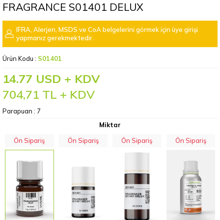
FRAGRANCE S01401 DELUX
IFRA, Alerjen, MSDS ve CoA belgelerini görmek için üye girişi
yapmanız gerekmektedir.
Ürün Kodu :
S01401
14.77 USD + KDV
704,71
TL + KDV
Parapuan :
7
Miktar
Ön Sipariş
Ön Sipariş
Ön Sipariş
Ön Sipariş