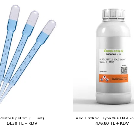
Pastör Pipet 3ml (3lü Set)
Alkol Bazlı Solusyon 96.6 Etil Alko
14,30
TL
KDV
476,80
TL
KDV