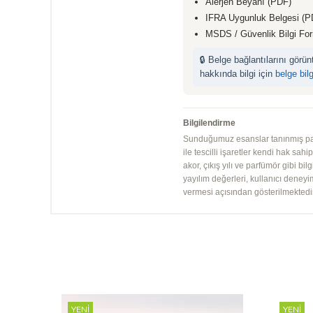
Alerjen Beyanı (PDF)
IFRA Uygunluk Belgesi (P
MSDS / Güvenlik Bilgi Fo
🔒 Belge bağlantılarını görü
hakkında bilgi için
belge bil
Bilgilendirme
Sunduğumuz esanslar tanınmış parfü
ile tescilli işaretler kendi hak sah
akor, çıkış yılı ve parfümör gibi bi
yayılım değerleri, kullanıcı deney
vermesi açısından gösterilmektedir.
YENI
YENI