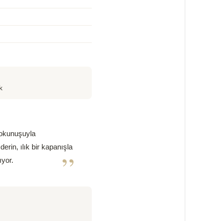
k
 dokunuşuyla
rin, ılık bir kapanışla
”
ıyor.