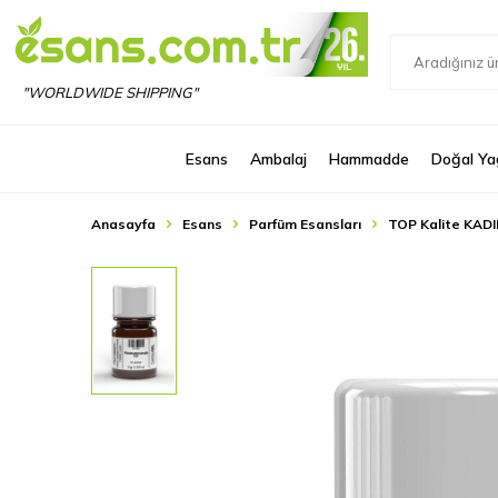
"WORLDWIDE SHIPPING"
Esans
Ambalaj
Hammadde
Doğal Ya
Anasayfa
Esans
Parfüm Esansları
TOP Kalite KADI