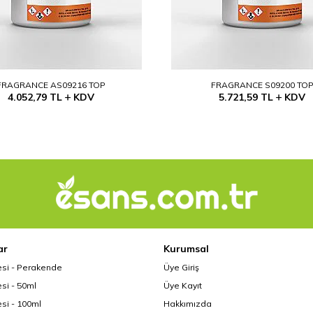
FRAGRANCE AS09216 TOP
FRAGRANCE S09200 TO
4.052,79
TL
KDV
5.721,59
TL
KDV
ar
Kurumsal
esi - Perakende
Üye Giriş
si - 50ml
Üye Kayıt
si - 100ml
Hakkımızda