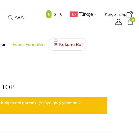
Türkçe
₺
$
€
Kargo Takip
▼
ARA
0
ları
Esans Formülleri
Kokunu Bul
🌸
 TOP
belgelerini görmek için üye girişi yapmanız