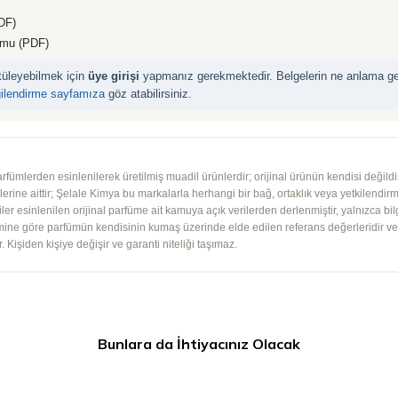
DF)
rmu (PDF)
ntüleyebilmek için
üye girişi
yapmanız gerekmektedir. Belgelerin ne anlama geld
gilendirme sayfamıza
göz atabilirsiniz.
mlerden esinlenilerek üretilmiş muadil ürünlerdir; orijinal ürünün kendisi değildir.
iplerine aittir; Şelale Kimya bu markalarla herhangi bir bağ, ortaklık veya yetkilendirme
lgiler esinlenilen orijinal parfüme ait kamuya açık verilerden derlenmiştir, yalnızca bil
imine göre parfümün kendisinin kumaş üzerinde elde edilen referans değerleridir ve ko
 Kişiden kişiye değişir ve garanti niteliği taşımaz.
Bunlara da İhtiyacınız Olacak