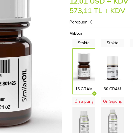
12.01 USD + KDV
573,11
TL + KDV
Parapuan :
6
Miktar
Stokta
Stokta
15 GRAM
30 GRAM
Ön Sipariş
Ön Sipariş