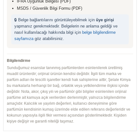
IFRA Uygunluk Belgesi (PDF)
MSDS / Güvenlik Bilgi Formu (PDF)
🔒 Belge bağlantılarını görüntüleyebilmek için
üye girişi
yapmanız gerekmektedir. Belgelerin ne anlama geldiği ve
nasıl kullanılacağı hakkında bilgi için
belge bilgilendirme
sayfamıza
göz atabilirsiniz.
Bilgilendirme
Sunduğumuz esanslar tanınmış parfümlerden esinlenilerek üretilmiş
muadil ürünlerdir; orijinal ürünün kendisi değildir. İlgili tüm marka ve
parfüm adları ile tescilli işaretler kendi hak sahiplerine aittir; Şelale Kimya
bu markalarla herhangi bir bağ, ortaklık veya yetkilendirme ilişkisi içinde
değildir. Nota, akor, çıkış yılı ve parfümör gibi bilgiler esinlenilen orijinal
parfüme ait kamuya açık verilerden derlenmiştir, yalnızca bilgilendirme
amaçlıdır. Kalıcılık ve yayılım değerleri, kullanıcı deneyimine göre
parfümün kendisinin kumaş üzerinde elde edilen referans değerleridir ve
kokunun yapısıyla ilgili fikir vermesi açısından gösterilmektedir. Kişiden
kişiye değişir ve garanti niteliği taşımaz.