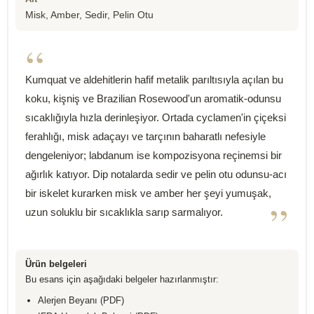
Misk, Amber, Sedir, Pelin Otu
“
Kumquat ve aldehitlerin hafif metalik parıltısıyla açılan bu
koku, kişniş ve Brazilian Rosewood'un aromatik-odunsu
sıcaklığıyla hızla derinleşiyor. Ortada cyclamen'in çiçeksi
ferahlığı, misk adaçayı ve tarçının baharatlı nefesiyle
dengeleniyor; labdanum ise kompozisyona reçinemsi bir
ağırlık katıyor. Dip notalarda sedir ve pelin otu odunsu-acı
bir iskelet kurarken misk ve amber her şeyi yumuşak,
”
uzun soluklu bir sıcaklıkla sarıp sarmalıyor.
Ürün belgeleri
Bu esans için aşağıdaki belgeler hazırlanmıştır:
Alerjen Beyanı (PDF)