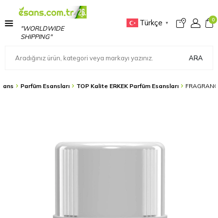
0
Türkçe
▼
"WORLDWIDE
SHIPPING"
ARA
sans
Parfüm Esansları
TOP Kalite ERKEK Parfüm Esansları
FRAGRANCE