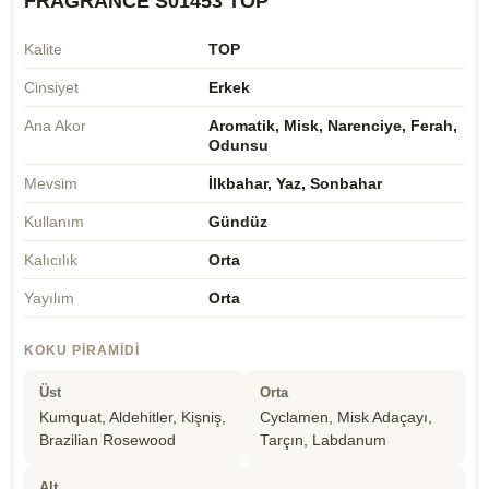
FRAGRANCE S01453 TOP
Kalite
TOP
Cinsiyet
Erkek
Ana Akor
Aromatik, Misk, Narenciye, Ferah,
Odunsu
Mevsim
İlkbahar, Yaz, Sonbahar
Kullanım
Gündüz
Kalıcılık
Orta
Yayılım
Orta
KOKU PIRAMIDI
Üst
Orta
Kumquat, Aldehitler, Kişniş,
Cyclamen, Misk Adaçayı,
Brazilian Rosewood
Tarçın, Labdanum
Alt