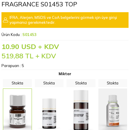
FRAGRANCE S01453 TOP
IFRA, Alerjen, MSDS ve CoA belgelerini görmek için üye girişi
yapmanız gerekmektedir.
Ürün Kodu :
S01453
10.90 USD + KDV
519,88
TL + KDV
Parapuan :
5
Miktar
Stokta
Stokta
Stokta
Stokta