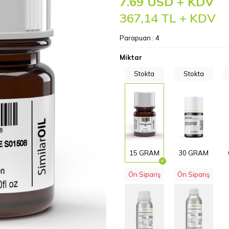
7.69 USD + KDV
367,14
TL + KDV
Parapuan :
4
Miktar
Stokta
Stokta
15 GRAM
30 GRAM
Ön Sipariş
Ön Sipariş