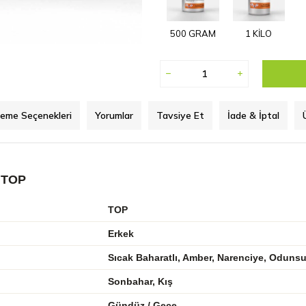
500 GRAM
1 KİLO
eme Seçenekleri
Yorumlar
Tavsiye Et
İade & İptal
 TOP
TOP
Erkek
Sıcak Baharatlı, Amber, Narenciye, Odunsu
Sonbahar, Kış
Gündüz / Gece