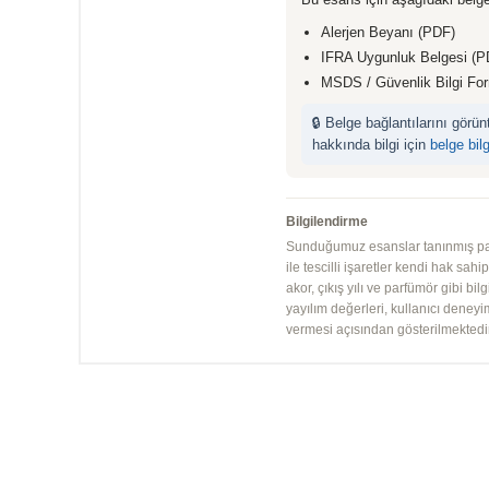
Alerjen Beyanı (PDF)
IFRA Uygunluk Belgesi (P
MSDS / Güvenlik Bilgi Fo
🔒 Belge bağlantılarını görü
hakkında bilgi için
belge bil
Bilgilendirme
Sunduğumuz esanslar tanınmış parfü
ile tescilli işaretler kendi hak sah
akor, çıkış yılı ve parfümör gibi bi
yayılım değerleri, kullanıcı deney
vermesi açısından gösterilmektedir.