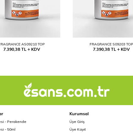
FRAGRANCE AS09210 TOP
FRAGRANCE S09203 TO
7.390,38
TL
KDV
7.390,38
TL
KDV
ar
Kurumsal
esi - Perakende
Üye Giriş
si - 50ml
Üye Kayıt