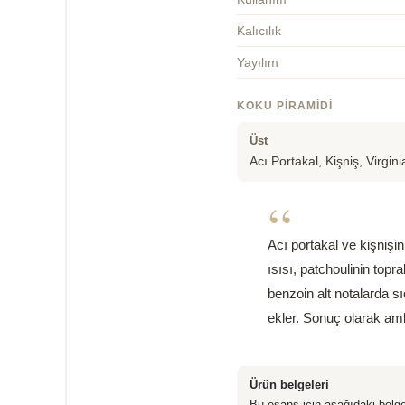
Kalıcılık
Yayılım
KOKU PIRAMIDI
Üst
Acı Portakal, Kişniş, Virgini
“
Acı portakal ve kişnişin 
ısısı, patchoulinin topr
benzoin alt notalarda sı
ekler. Sonuç olarak ambe
Ürün belgeleri
Bu esans için aşağıdaki belge