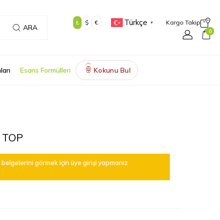
Türkçe
₺
$
€
Kargo Takip
▼
ARA
0
ları
Esans Formülleri
Kokunu Bul
🌸
 TOP
belgelerini görmek için üye girişi yapmanız