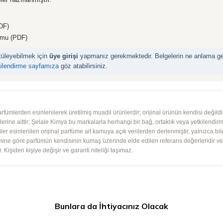
DF)
rmu (PDF)
ntüleyebilmek için
üye girişi
yapmanız gerekmektedir. Belgelerin ne anlama geld
gilendirme sayfamıza
göz atabilirsiniz.
mlerden esinlenilerek üretilmiş muadil ürünlerdir; orijinal ürünün kendisi değildir.
iplerine aittir; Şelale Kimya bu markalarla herhangi bir bağ, ortaklık veya yetkilendirme
lgiler esinlenilen orijinal parfüme ait kamuya açık verilerden derlenmiştir, yalnızca bil
imine göre parfümün kendisinin kumaş üzerinde elde edilen referans değerleridir ve ko
 Kişiden kişiye değişir ve garanti niteliği taşımaz.
Bunlara da İhtiyacınız Olacak