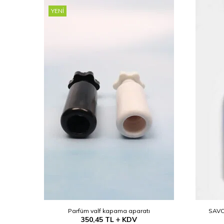
YENI
(Etanol)
Parfüm valf kapama aparatı
SAVO
350,45
TL
KDV