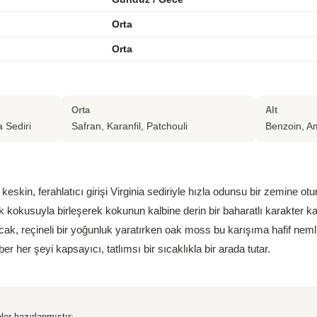
Orta
Orta
Orta
Alt
a Sediri
Safran, Karanfil, Patchouli
Benzoin, A
keskin, ferahlatıcı girişi Virginia sediriyle hızla odunsu bir zemine otu
ak kokusuyla birleşerek kokunun kalbine derin bir baharatlı karakter ka
cak, reçineli bir yoğunluk yaratırken oak moss bu karışıma hafif nemli
r her şeyi kapsayıcı, tatlımsı bir sıcaklıkla bir arada tutar.
ler hazırlanmıştır: