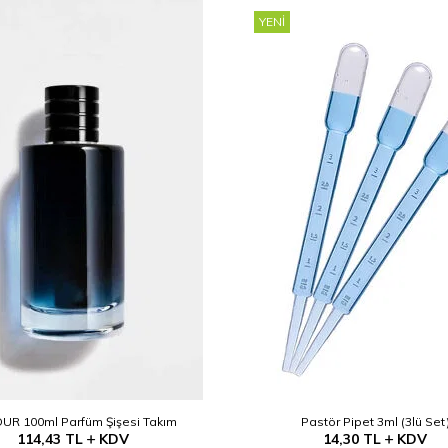
YENI
UR 100ml Parfüm Şişesi Takım
Pastör Pipet 3ml (3lü Set
114,43
TL
KDV
14,30
TL
KDV