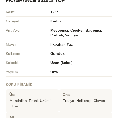
FRAGRANCE S01518 TOP
Kalite
TOP
Cinsiyet
Kadın
Ana Akor
Meyvemsi, Çiçeksi, Bademsi,
Pudralı, Vanilya
Mevsim
İlkbahar, Yaz
Kullanım
Gündüz
Kalıcılık
Uzun (kalıcı)
Yayılım
Orta
KOKU PIRAMIDI
Üst
Orta
Mandalina, Frenk Üzümü,
Frezya, Heliotrop, Cloves
Elma
Alt