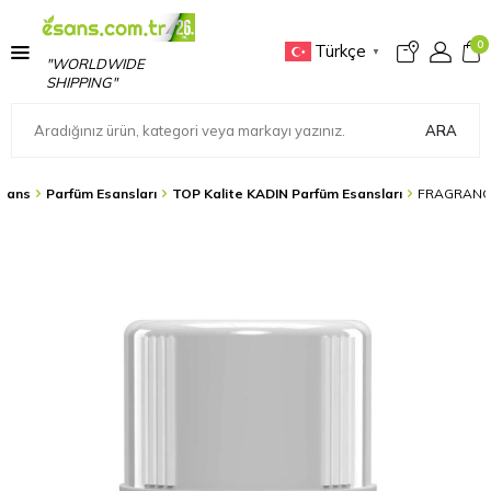
0
Türkçe
▼
"WORLDWIDE
SHIPPING"
ARA
sans
Parfüm Esansları
TOP Kalite KADIN Parfüm Esansları
FRAGRANCE