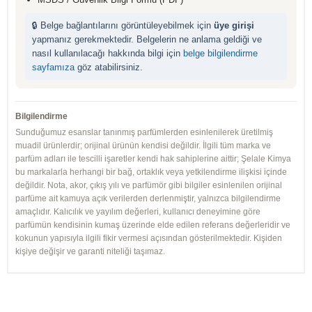
🔒 Belge bağlantılarını görüntüleyebilmek için
üye girişi
yapmanız gerekmektedir. Belgelerin ne anlama geldiği ve
nasıl kullanılacağı hakkında bilgi için
belge bilgilendirme
sayfamıza
göz atabilirsiniz.
Bilgilendirme
Sunduğumuz esanslar tanınmış parfümlerden esinlenilerek üretilmiş
muadil ürünlerdir; orijinal ürünün kendisi değildir. İlgili tüm marka ve
parfüm adları ile tescilli işaretler kendi hak sahiplerine aittir; Şelale Kimya
bu markalarla herhangi bir bağ, ortaklık veya yetkilendirme ilişkisi içinde
değildir. Nota, akor, çıkış yılı ve parfümör gibi bilgiler esinlenilen orijinal
parfüme ait kamuya açık verilerden derlenmiştir, yalnızca bilgilendirme
amaçlıdır. Kalıcılık ve yayılım değerleri, kullanıcı deneyimine göre
parfümün kendisinin kumaş üzerinde elde edilen referans değerleridir ve
kokunun yapısıyla ilgili fikir vermesi açısından gösterilmektedir. Kişiden
kişiye değişir ve garanti niteliği taşımaz.