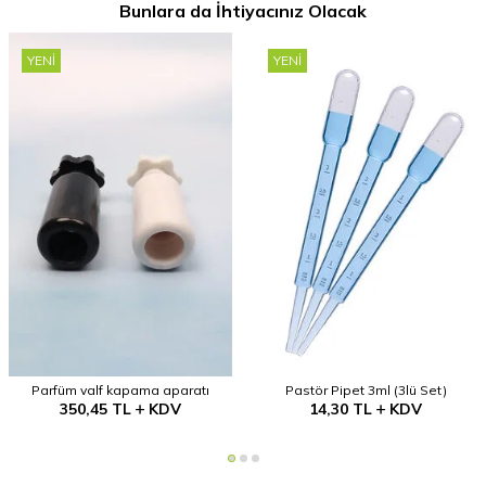
Bunlara da İhtiyacınız Olacak
YENI
YENI
Parfüm valf kapama aparatı
Pastör Pipet 3ml (3lü Set)
350,45
TL
KDV
14,30
TL
KDV