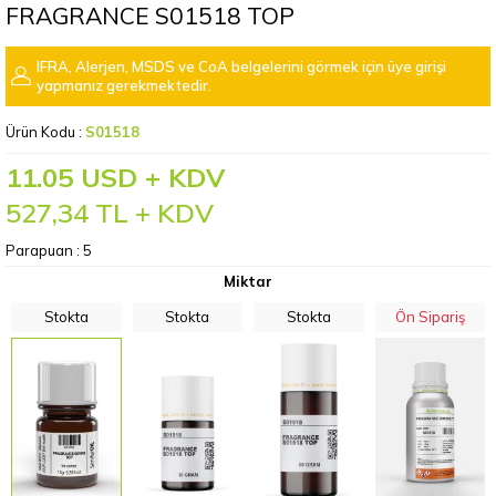
FRAGRANCE S01518 TOP
IFRA, Alerjen, MSDS ve CoA belgelerini görmek için üye girişi
yapmanız gerekmektedir.
Ürün Kodu :
S01518
11.05 USD + KDV
527,34
TL + KDV
Parapuan :
5
Miktar
Stokta
Stokta
Stokta
Ön Sipariş