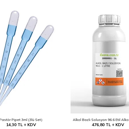
Pastör Pipet 3ml (3lü Set)
Alkol Bazlı Solusyon 96.6 Etil Alko
14,30
TL
KDV
476,80
TL
KDV