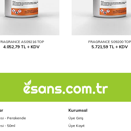
FRAGRANCE AS09216 TOP
FRAGRANCE S09200 TO
4.052,79
TL
KDV
5.721,59
TL
KDV
ar
Kurumsal
esi - Perakende
Üye Giriş
si - 50ml
Üye Kayıt