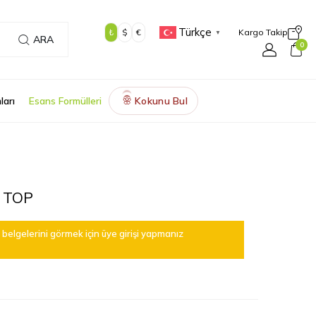
Türkçe
₺
$
€
Kargo Takip
▼
ARA
0
ları
Esans Formülleri
Kokunu Bul
🌸
 TOP
belgelerini görmek için üye girişi yapmanız