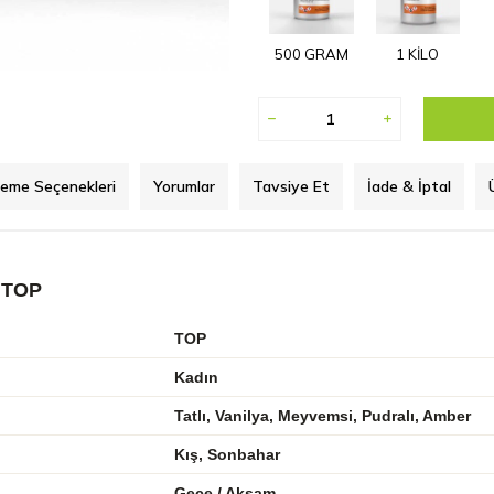
500 GRAM
1 KİLO
eme Seçenekleri
Yorumlar
Tavsiye Et
İade & İptal
 TOP
TOP
Kadın
Tatlı, Vanilya, Meyvemsi, Pudralı, Amber
Kış, Sonbahar
Gece / Akşam