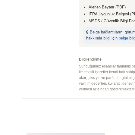
Alerjen Beyanı (PDF)
IFRA Uygunluk Belgesi (P
MSDS / Güvenlik Bilgi Fo
🔒 Belge bağlantılarını görü
hakkında bilgi için
belge bil
Bilgilendirme
Sunduğumuz esanslar tanınmış parfü
ile tescilli işaretler kendi hak sah
akor, çıkış yılı ve parfümör gibi bi
yayılım değerleri, kullanıcı deney
vermesi açısından gösterilmektedir.