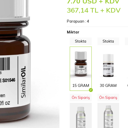
7.70 USD + KDV
367,14
TL + KDV
Parapuan :
4
Miktar
Stokta
Stokta
15 GRAM
30 GRAM
Ön Sipariş
Ön Sipariş