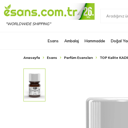
"WORLDWIDE SHIPPING"
Esans
Ambalaj
Hammadde
Doğal Ya
Anasayfa
Esans
Parfüm Esansları
TOP Kalite KADI