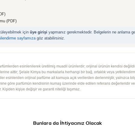
DF)
rmu (PDF)
ntüleyebilmek için
üye girişi
yapmanız gerekmektedir. Belgelerin ne anlama geld
gilendirme sayfamıza
göz atabilirsiniz.
mlerden esinlenilerek üretilmiş muadil ürünlerdir; orijinal ürünün kendisi değildir.
iplerine aittir; Şelale Kimya bu markalarla herhangi bir bağ, ortaklık veya yetkilendirme
lgiler esinlenilen orijinal parfüme ait kamuya açık verilerden derlenmiştir, yalnızca bil
imine göre parfümün kendisinin kumaş üzerinde elde edilen referans değerleridir ve ko
 Kişiden kişiye değişir ve garanti niteliği taşımaz.
Bunlara da İhtiyacınız Olacak