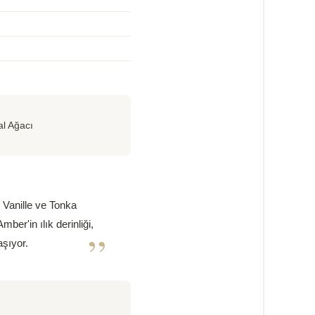
l Ağacı
 Vanille ve Tonka
ber'in ılık derinliği,
”
aşıyor.