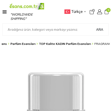
0
Türkçe
▼
"WORLDWIDE
SHIPPING"
ARA
sans
Parfüm Esansları
TOP Kalite KADIN Parfüm Esansları
FRAGRANCE