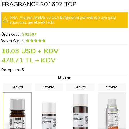
FRAGRANCE S01607 TOP
IFRA, Alerjen, MSDS ve CoA belgelerini görmek için üye girişi
yapmanız gerekmektedir.
Ürün Kodu :
S01607
Yorum Yap
(4)
10.03 USD + KDV
478,71
TL + KDV
Parapuan :
5
Miktar
Stokta
Stokta
Stokta
Stokta