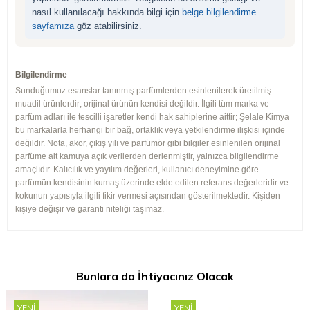
nasıl kullanılacağı hakkında bilgi için
belge bilgilendirme
sayfamıza
göz atabilirsiniz.
Bilgilendirme
Sunduğumuz esanslar tanınmış parfümlerden esinlenilerek üretilmiş
muadil ürünlerdir; orijinal ürünün kendisi değildir. İlgili tüm marka ve
parfüm adları ile tescilli işaretler kendi hak sahiplerine aittir; Şelale Kimya
bu markalarla herhangi bir bağ, ortaklık veya yetkilendirme ilişkisi içinde
değildir. Nota, akor, çıkış yılı ve parfümör gibi bilgiler esinlenilen orijinal
parfüme ait kamuya açık verilerden derlenmiştir, yalnızca bilgilendirme
amaçlıdır. Kalıcılık ve yayılım değerleri, kullanıcı deneyimine göre
parfümün kendisinin kumaş üzerinde elde edilen referans değerleridir ve
kokunun yapısıyla ilgili fikir vermesi açısından gösterilmektedir. Kişiden
kişiye değişir ve garanti niteliği taşımaz.
Bunlara da İhtiyacınız Olacak
YENI
YENI