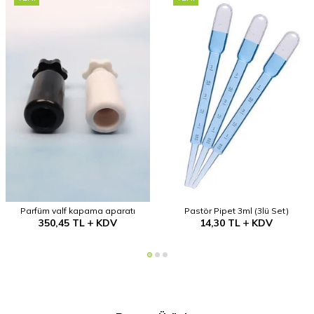
Parfüm valf kapama aparatı
Pastör Pipet 3ml (3lü Set)
350,45
TL
KDV
14,30
TL
KDV