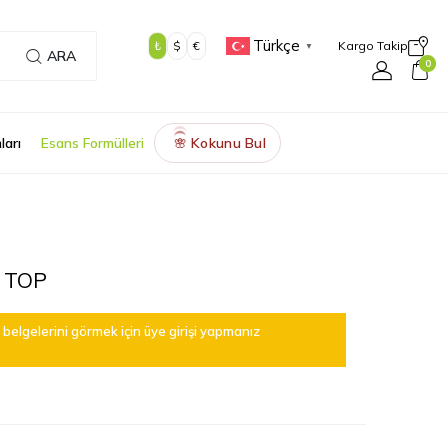
Türkçe
₺
$
€
Kargo Takip
▼
ARA
0
ları
Esans Formülleri
Kokunu Bul
🌸
 TOP
belgelerini görmek için üye girişi yapmanız