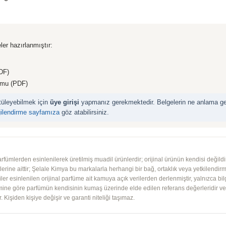
ler hazırlanmıştır:
DF)
rmu (PDF)
ntüleyebilmek için
üye girişi
yapmanız gerekmektedir. Belgelerin ne anlama geld
gilendirme sayfamıza
göz atabilirsiniz.
mlerden esinlenilerek üretilmiş muadil ürünlerdir; orijinal ürünün kendisi değildir.
iplerine aittir; Şelale Kimya bu markalarla herhangi bir bağ, ortaklık veya yetkilendirme
lgiler esinlenilen orijinal parfüme ait kamuya açık verilerden derlenmiştir, yalnızca bil
imine göre parfümün kendisinin kumaş üzerinde elde edilen referans değerleridir ve ko
 Kişiden kişiye değişir ve garanti niteliği taşımaz.