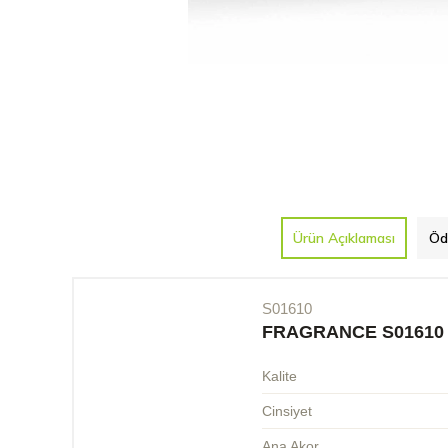
Ürün Açıklaması
Öd
S01610
FRAGRANCE S01610
Kalite
Cinsiyet
Ana Akor