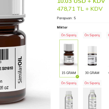
10.03 USD + KDV
478,71
TL + KDV
Parapuan :
5
Miktar
Ön Sipariş
Ön Sipariş
15 GRAM
30 GRAM
Ön Sipariş
Ön Sipariş