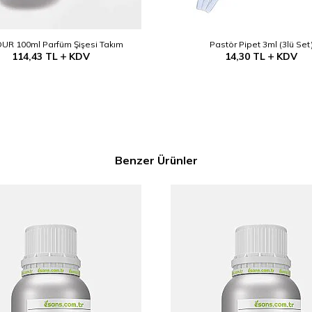
UR 100ml Parfüm Şişesi Takım
Pastör Pipet 3ml (3lü Set
114,43
TL
KDV
14,30
TL
KDV
Benzer Ürünler