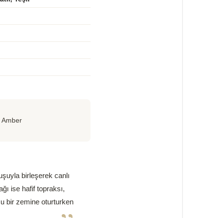
, Amber
uşuyla birleşerek canlı
ğı ise hafif topraksı,
su bir zemine oturturken