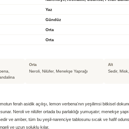
Yaz
Gündüz
Orta
Orta
Orta
Alt
bena,
Neroli, Nilüfer, Menekşe Yaprağı
Sedir, Misk
andalina
otun ferah asidik açılışı, lemon verbena'nın yeşilimsi bitkisel dokun
sunar. Neroli ve nilüfer ortada bu parlaklığı yumuşatır; menekşe yapra
r. Sedir ve amber, tüm bu yeşil-narenciye tablosunu sıcak ve hafif odun
geli ve uzun soluklu kılar.