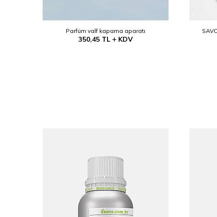
(Etanol)
Parfüm valf kapama aparatı
SAVO
350,45
TL
KDV