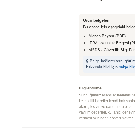
Ürün belgeleri
Bu esans için aşağıdaki belge
Alerjen Beyanı (PDF)
IFRA Uygunluk Belgesi (P
MSDS / Güvenlik Bilgi Fo
🔒 Belge bağlantılarını görü
hakkında bilgi için
belge bil
Bilgilendirme
Sunduğumuz esanslar tanınmış parfü
ile tescilli işaretler kendi hak sah
akor, çıkış yılı ve parfümör gibi bi
yayılım değerleri, kullanıcı deney
vermesi açısından gösterilmektedir.