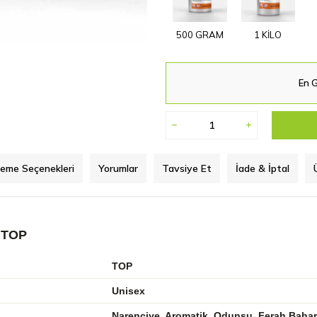
500 GRAM
1 KİLO
En G
eme Seçenekleri
Yorumlar
Tavsiye Et
İade & İptal
 TOP
TOP
Unisex
Narenciye, Aromatik, Odunsu, Ferah Baharat