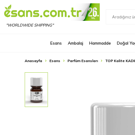
"WORLDWIDE SHIPPING"
Esans
Ambalaj
Hammadde
Doğal Ya
Anasayfa
Esans
Parfüm Esansları
TOP Kalite KADI