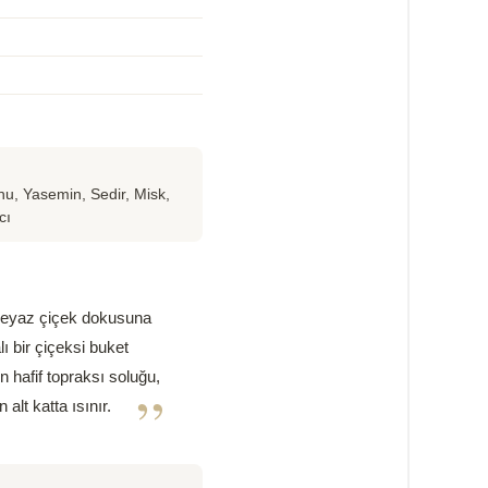
u, Yasemin, Sedir, Misk,
cı
i beyaz çiçek dokusuna
ı bir çiçeksi buket
 hafif topraksı soluğu,
”
lt katta ısınır.