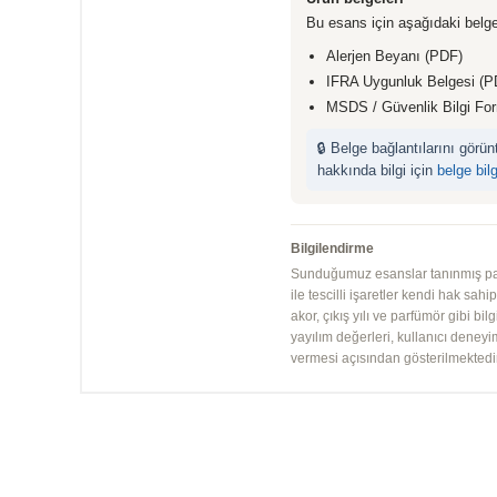
Bu esans için aşağıdaki belge
Alerjen Beyanı (PDF)
IFRA Uygunluk Belgesi (P
MSDS / Güvenlik Bilgi Fo
🔒 Belge bağlantılarını görü
hakkında bilgi için
belge bil
Bilgilendirme
Sunduğumuz esanslar tanınmış parfü
ile tescilli işaretler kendi hak sah
akor, çıkış yılı ve parfümör gibi bi
yayılım değerleri, kullanıcı deney
vermesi açısından gösterilmektedir.