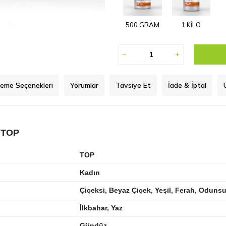
500 GRAM
1 KİLO
eme Seçenekleri
Yorumlar
Tavsiye Et
İade & İptal
 TOP
TOP
Kadın
Çiçeksi, Beyaz Çiçek, Yeşil, Ferah, Oduns
İlkbahar, Yaz
Gündüz