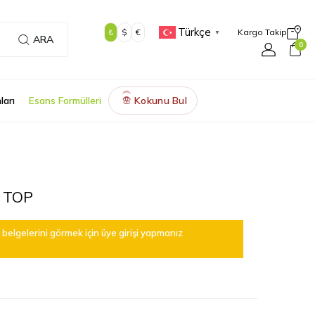
Türkçe
₺
$
€
Kargo Takip
▼
ARA
0
ları
Esans Formülleri
Kokunu Bul
🌸
 TOP
belgelerini görmek için üye girişi yapmanız