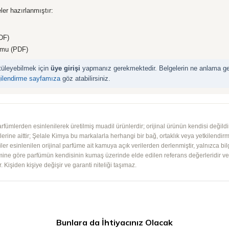
ler hazırlanmıştır:
DF)
rmu (PDF)
ntüleyebilmek için
üye girişi
yapmanız gerekmektedir. Belgelerin ne anlama geld
gilendirme sayfamıza
göz atabilirsiniz.
mlerden esinlenilerek üretilmiş muadil ürünlerdir; orijinal ürünün kendisi değildir.
iplerine aittir; Şelale Kimya bu markalarla herhangi bir bağ, ortaklık veya yetkilendirme
lgiler esinlenilen orijinal parfüme ait kamuya açık verilerden derlenmiştir, yalnızca bil
imine göre parfümün kendisinin kumaş üzerinde elde edilen referans değerleridir ve ko
 Kişiden kişiye değişir ve garanti niteliği taşımaz.
Bunlara da İhtiyacınız Olacak