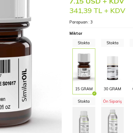
7.15 USD + KDV
341,39
TL + KDV
Parapuan :
3
Miktar
Stokta
Stokta
15 GRAM
30 GRAM
Stokta
Ön Sipariş