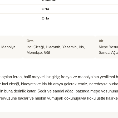
Orta
Orta
Orta
Alt
, Manolya,
İnci Çiçeği, Hiacynth, Yasemin, İris,
Meşe Yosun
Menekşe, Gül
Sandal Ağa
açılan ferah, hafif meyveli bir giriş; frezya ve manolya'nın yeşilims
 inci çiçeği, hiacynth ve iris bir araya gelerek temiz, neredeyse pudral
in buna derinlik katar. Sedir ve sandal ağacı bazında meşe yosununun
i yeryüzüne bağlar ve miskin yumuşak dokunuşuyla koku üstte kalırken a