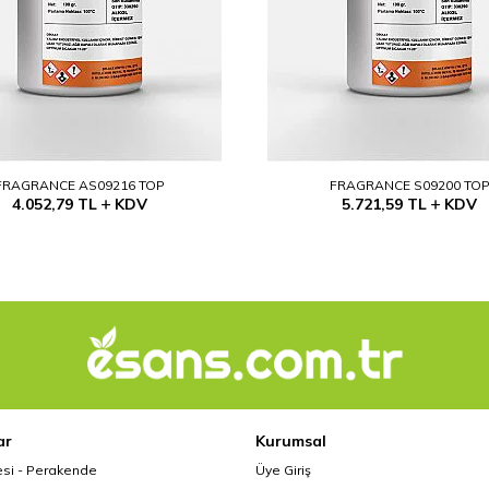
FRAGRANCE AS09216 TOP
FRAGRANCE S09200 TO
4.052,79
TL
KDV
5.721,59
TL
KDV
ar
Kurumsal
esi - Perakende
Üye Giriş