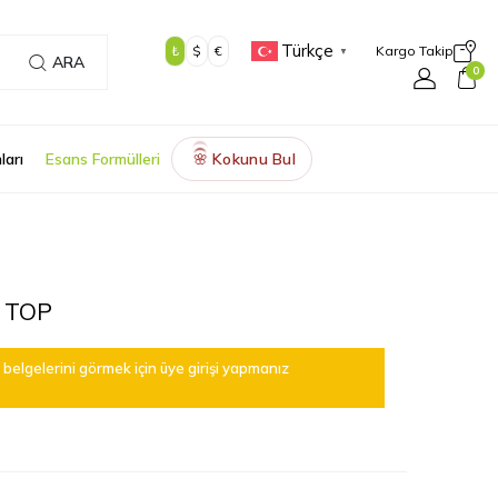
Türkçe
₺
$
€
Kargo Takip
▼
ARA
0
ları
Esans Formülleri
Kokunu Bul
🌸
 TOP
belgelerini görmek için üye girişi yapmanız