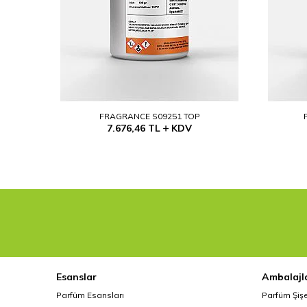
FRAGRANCE S09251 TOP
7.676,46
TL
KDV
Esanslar
Ambalajl
Parfüm Esansları
Parfüm Şiş