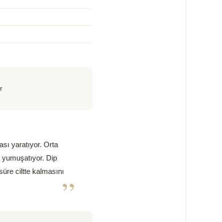
r
ası yaratıyor. Orta
çe yumuşatıyor. Dip
üre ciltte kalmasını
”