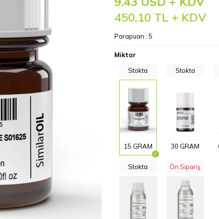
9.43 USD + KDV
450,10
TL + KDV
Parapuan :
5
Miktar
Stokta
Stokta
15 GRAM
30 GRAM
Stokta
Ön Sipariş