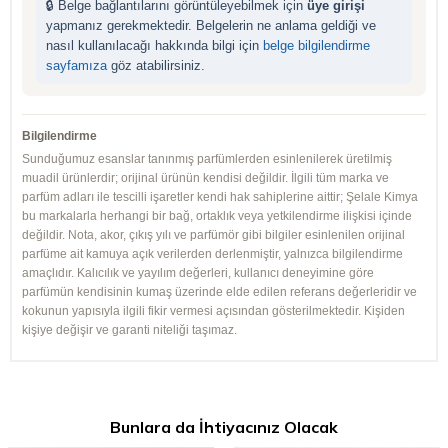
🔒 Belge bağlantılarını görüntüleyebilmek için
üye girişi
yapmanız gerekmektedir. Belgelerin ne anlama geldiği ve
nasıl kullanılacağı hakkında bilgi için
belge bilgilendirme
sayfamıza
göz atabilirsiniz.
Bilgilendirme
Sunduğumuz esanslar tanınmış parfümlerden esinlenilerek üretilmiş
muadil ürünlerdir; orijinal ürünün kendisi değildir. İlgili tüm marka ve
parfüm adları ile tescilli işaretler kendi hak sahiplerine aittir; Şelale Kimya
bu markalarla herhangi bir bağ, ortaklık veya yetkilendirme ilişkisi içinde
değildir. Nota, akor, çıkış yılı ve parfümör gibi bilgiler esinlenilen orijinal
parfüme ait kamuya açık verilerden derlenmiştir, yalnızca bilgilendirme
amaçlıdır. Kalıcılık ve yayılım değerleri, kullanıcı deneyimine göre
parfümün kendisinin kumaş üzerinde elde edilen referans değerleridir ve
kokunun yapısıyla ilgili fikir vermesi açısından gösterilmektedir. Kişiden
kişiye değişir ve garanti niteliği taşımaz.
Bunlara da İhtiyacınız Olacak