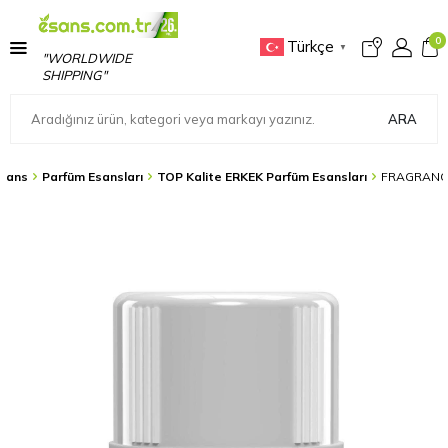
0
Türkçe
▼
"WORLDWIDE
SHIPPING"
ARA
sans
Parfüm Esansları
TOP Kalite ERKEK Parfüm Esansları
FRAGRANCE