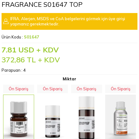
FRAGRANCE S01647 TOP
IFRA, Alerjen, MSDS ve CoA belgelerini görmek için üye girişi
yapmanız gerekmektedir.
Ürün Kodu :
S01647
7.81 USD + KDV
372,86
TL + KDV
Parapuan :
4
Miktar
Ön Sipariş
Ön Sipariş
Ön Sipariş
Ön Sipariş