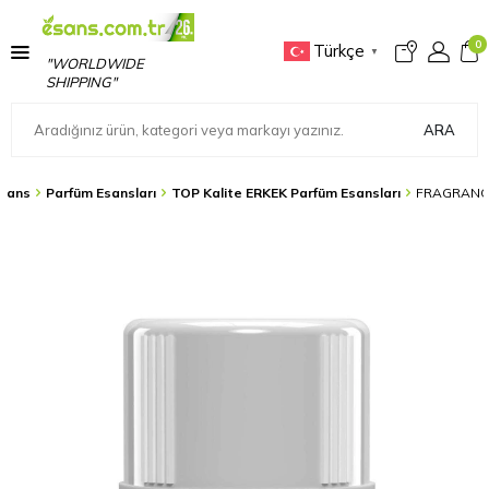
0
Türkçe
▼
"WORLDWIDE
SHIPPING"
ARA
sans
Parfüm Esansları
TOP Kalite ERKEK Parfüm Esansları
FRAGRANCE