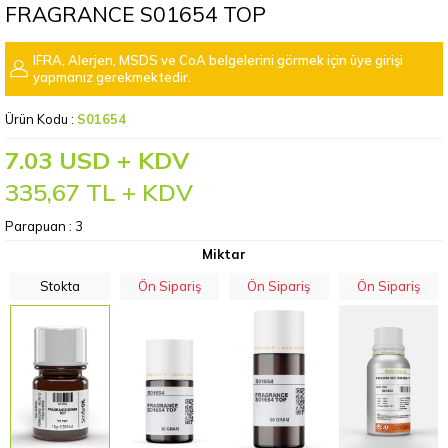
FRAGRANCE S01654 TOP
IFRA, Alerjen, MSDS ve CoA belgelerini görmek için üye girişi
yapmanız gerekmektedir.
Ürün Kodu :
S01654
7.03 USD + KDV
335,67
TL + KDV
Parapuan :
3
Miktar
Stokta
Ön Sipariş
Ön Sipariş
Ön Sipariş