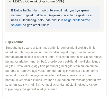
MSDS / Güvenlik Bilgi Formu (PDF)
🔒 Belge bağlantılarını görüntüleyebilmek için
üye girişi
yapmanız gerekmektedir. Belgelerin ne anlama geldiği ve
nasıl kullanılacağı hakkında bilgi için
belge bilgilendirme
sayfamıza
göz atabilirsiniz.
Bilgilendirme
Sunduğumuz esanslar tanınmış parfümlerden esinlenilerek üretilmiş
muadil ürünlerdir; orijinal ürünün kendisi değildir. İlgili tüm marka ve
parfüm adları ile tescilli işaretler kendi hak sahiplerine aittir; Şelale Kimya
bu markalarla herhangi bir bağ, ortaklık veya yetkilendirme ilişkisi içinde
değildir. Nota, akor, çıkış yılı ve parfümör gibi bilgiler esinlenilen orijinal
parfüme ait kamuya açık verilerden derlenmiştir, yalnızca bilgilendirme
amaçlıdır. Kalıcılık ve yayılım değerleri, kullanıcı deneyimine göre
parfümün kendisinin kumaş üzerinde elde edilen referans değerleridir ve
kokunun yapısıyla ilgili fikir vermesi açısından gösterilmektedir. Kişiden
kişiye değişir ve garanti niteliği taşımaz.