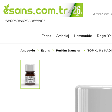
"WORLDWIDE SHIPPING"
Esans
Ambalaj
Hammadde
Doğal Ya
Anasayfa
Esans
Parfüm Esansları
TOP Kalite KADI