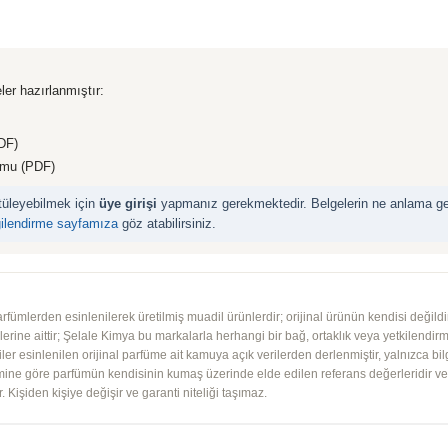
ler hazırlanmıştır:
DF)
rmu (PDF)
ntüleyebilmek için
üye girişi
yapmanız gerekmektedir. Belgelerin ne anlama geld
gilendirme sayfamıza
göz atabilirsiniz.
mlerden esinlenilerek üretilmiş muadil ürünlerdir; orijinal ürünün kendisi değildir.
iplerine aittir; Şelale Kimya bu markalarla herhangi bir bağ, ortaklık veya yetkilendirme
lgiler esinlenilen orijinal parfüme ait kamuya açık verilerden derlenmiştir, yalnızca bil
imine göre parfümün kendisinin kumaş üzerinde elde edilen referans değerleridir ve ko
 Kişiden kişiye değişir ve garanti niteliği taşımaz.