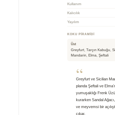
Kullanım
Kalıcılık
Yayılım
KOKU PIRAMIDI
Üst
Greyfurt, Tarçın Kabuğu, Si
Mandarin, Elma, Şeftali
“
Greyfurt ve Sicilian Ma
planda Şeftali ve Elma'
yumuşaklığı Frenk Üzümü
kurarken Sandal Ağacı, 
ve meyvemsi bir açılışta
çıkar.