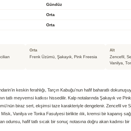
Gündüz
Orta
Orta
Orta
Alt
cilian
Frenk Üzümü, Şakayık, Pink Freesia
Zencefil, S
Vanilya, To
ndarin'in keskin ferahlığı, Tarçın Kabuğu'nun hafif baharatlı dokunu
nın tatlı meyvemsi katkısı hissedilir. Kalp notalarında Şakayık ve Pink
'nün biraz sert, ekşimsi taze karakteriyle dengelenir. Zencefil ve S
Misk, Vanilya ve Tonka Fasulyesi birlikte ılık, kremsi bir kapanış sağ
n odunsu, hafif tatlı sıcak bir sonuç notasına doğru akan kadınsı bir 