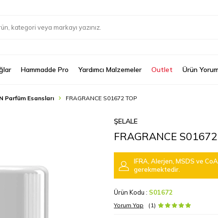
ğlar
Hammadde Pro
Yardımcı Malzemeler
Outlet
Ürün Yorum
N Parfüm Esansları
FRAGRANCE S01672 TOP
ŞELALE
FRAGRANCE S01672
IFRA, Alerjen, MSDS ve CoA 
gerekmektedir.
Ürün Kodu :
S01672
Yorum Yap
(1)