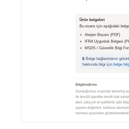
Ürün belgeleri
Bu esans için aşağıdaki belge
Alerjen Beyanı (PDF)
IFRA Uygunluk Belgesi (P
MSDS / Güvenlik Bilgi Fo
🔒 Belge bağlantılarını görü
hakkında bilgi için
belge bil
Bilgilendirme
Sunduğumuz esanslar tanınmış parfü
ile tescilli işaretler kendi hak sah
akor, çıkış yılı ve parfümör gibi bi
yayılım değerleri, kullanıcı deney
vermesi açısından gösterilmektedir.