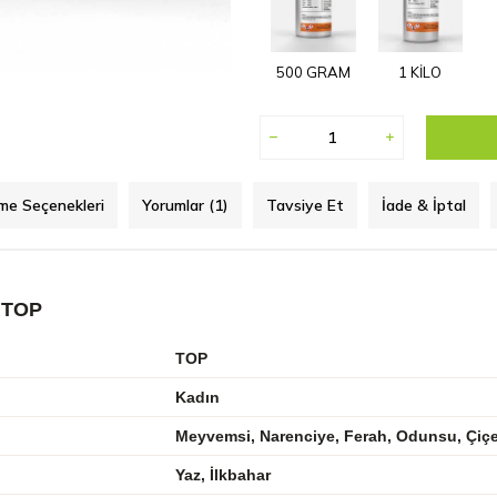
500 GRAM
1 KİLO
e Seçenekleri
Yorumlar (1)
Tavsiye Et
İade & İptal
 TOP
TOP
Kadın
Meyvemsi, Narenciye, Ferah, Odunsu, Çiç
Yaz, İlkbahar