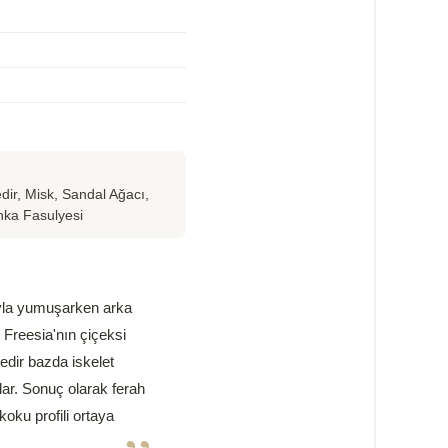
edir, Misk, Sandal Ağacı,
nka Fasulyesi
şuyla yumuşarken arka
 Freesia'nın çiçeksi
edir bazda iskelet
lar. Sonuç olarak ferah
koku profili ortaya