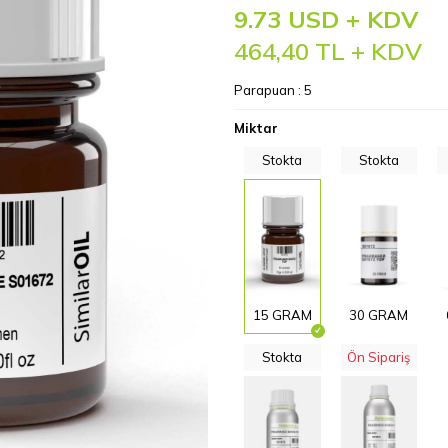
9.73 USD + KDV
464,40
TL + KDV
Parapuan :
5
Miktar
Stokta
Stokta
15 GRAM
30 GRAM
Stokta
Ön Sipariş