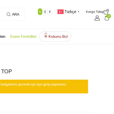
Türkçe
₺
$
€
Kargo Takip
▼
ARA
0
ları
Esans Formülleri
Kokunu Bul
🌸
 TOP
belgelerini görmek için üye girişi yapmanız