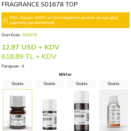
FRAGRANCE S01678 TOP
IFRA, Alerjen, MSDS ve CoA belgelerini görmek için üye girişi
yapmanız gerekmektedir.
Ürün Kodu :
S01678
12.97 USD + KDV
618,89
TL + KDV
Parapuan :
6
Miktar
Stokta
Stokta
Stokta
Stokta