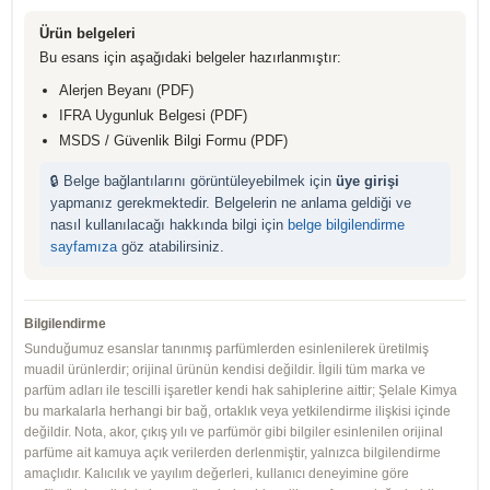
Ürün belgeleri
Bu esans için aşağıdaki belgeler hazırlanmıştır:
Alerjen Beyanı (PDF)
IFRA Uygunluk Belgesi (PDF)
MSDS / Güvenlik Bilgi Formu (PDF)
🔒 Belge bağlantılarını görüntüleyebilmek için
üye girişi
yapmanız gerekmektedir. Belgelerin ne anlama geldiği ve
nasıl kullanılacağı hakkında bilgi için
belge bilgilendirme
sayfamıza
göz atabilirsiniz.
Bilgilendirme
Sunduğumuz esanslar tanınmış parfümlerden esinlenilerek üretilmiş
muadil ürünlerdir; orijinal ürünün kendisi değildir. İlgili tüm marka ve
parfüm adları ile tescilli işaretler kendi hak sahiplerine aittir; Şelale Kimya
bu markalarla herhangi bir bağ, ortaklık veya yetkilendirme ilişkisi içinde
değildir. Nota, akor, çıkış yılı ve parfümör gibi bilgiler esinlenilen orijinal
parfüme ait kamuya açık verilerden derlenmiştir, yalnızca bilgilendirme
amaçlıdır. Kalıcılık ve yayılım değerleri, kullanıcı deneyimine göre