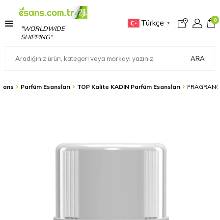
0
Türkçe
▼
"WORLDWIDE
SHIPPING"
ARA
sans
Parfüm Esansları
TOP Kalite KADIN Parfüm Esansları
FRAGRANCE