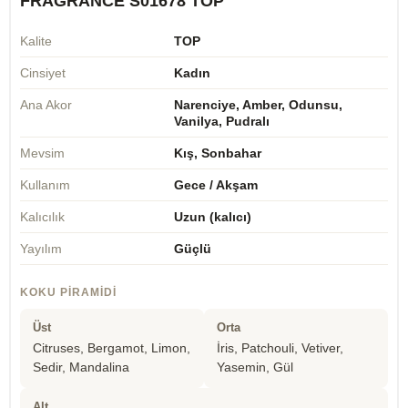
FRAGRANCE S01678 TOP
Kalite
TOP
Cinsiyet
Kadın
Ana Akor
Narenciye, Amber, Odunsu,
Vanilya, Pudralı
Mevsim
Kış, Sonbahar
Kullanım
Gece / Akşam
Kalıcılık
Uzun (kalıcı)
Yayılım
Güçlü
KOKU PIRAMIDI
Üst
Orta
Citruses, Bergamot, Limon,
İris, Patchouli, Vetiver,
Sedir, Mandalina
Yasemin, Gül
Alt