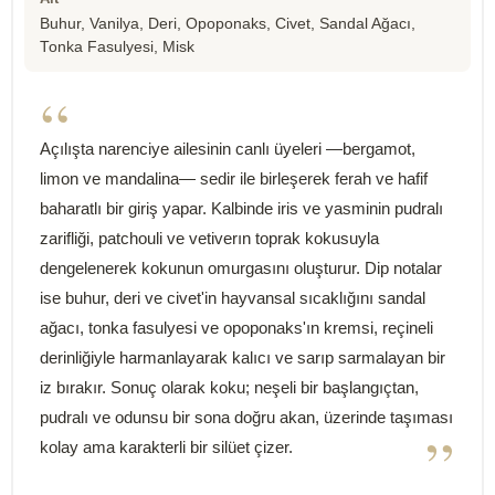
Buhur, Vanilya, Deri, Opoponaks, Civet, Sandal Ağacı,
Tonka Fasulyesi, Misk
“
Açılışta narenciye ailesinin canlı üyeleri —bergamot,
limon ve mandalina— sedir ile birleşerek ferah ve hafif
baharatlı bir giriş yapar. Kalbinde iris ve yasminin pudralı
zarifliği, patchouli ve vetiverın toprak kokusuyla
dengelenerek kokunun omurgasını oluşturur. Dip notalar
ise buhur, deri ve civet'in hayvansal sıcaklığını sandal
ağacı, tonka fasulyesi ve opoponaks'ın kremsi, reçineli
derinliğiyle harmanlayarak kalıcı ve sarıp sarmalayan bir
iz bırakır. Sonuç olarak koku; neşeli bir başlangıçtan,
pudralı ve odunsu bir sona doğru akan, üzerinde taşıması
”
kolay ama karakterli bir silüet çizer.