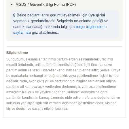
MSDS / Güvenlik Bilgi Formu (PDF)
🔒 Belge bağlantılarını görüntüleyebilmek için
üye girişi
yapmanız gerekmektedir. Belgelerin ne anlama geldiği ve
nasıl kullanılacağı hakkında bilgi için
belge bilgilendirme
sayfamıza
göz atabilirsiniz.
Bilgilendirme
Sunduğumuz esanslar tanınmış parfümlerden esinlenilerek üretilmiş
muadil ürünlerdir; orijinal ürünün kendisi değildir. İlgili tüm marka ve
parfüm adları ile tescilli işaretler kendi hak sahiplerine aittir; Şelale Kimya
bu markalarla herhangi bir bağ, ortaklık veya yetkilendirme ilişkisi içinde
değildir. Nota, akor, çıkış yılı ve parfümör gibi bilgiler esinlenilen orijinal
parfüme ait kamuya açık verilerden derlenmiştir, yalnızca bilgilendirme
amaçlıdır. Kalıcılık ve yayılım değerleri, kullanıcı deneyimine göre
parfümün kendisinin kumaş üzerinde elde edilen referans değerleridir ve
kokunun yapısıyla ilgili fikir vermesi açısından gösterilmektedir. Kişiden
kişiye değişir ve garanti niteliği taşımaz.