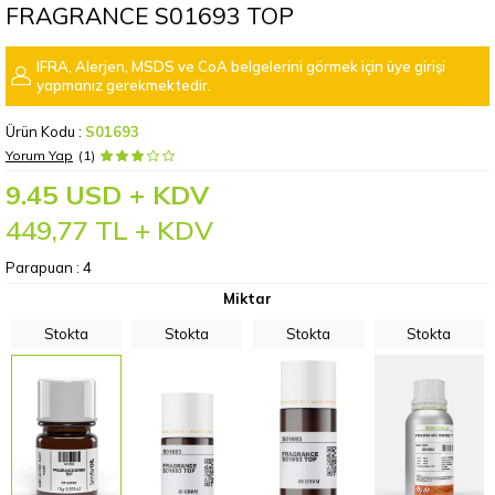
FRAGRANCE S01693 TOP
IFRA, Alerjen, MSDS ve CoA belgelerini görmek için üye girişi
yapmanız gerekmektedir.
Ürün Kodu :
S01693
Yorum Yap
(1)
9.45 USD + KDV
449,77
TL + KDV
Parapuan :
4
Miktar
Stokta
Stokta
Stokta
Stokta