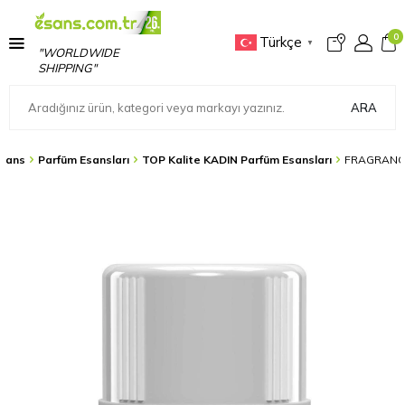
0
Türkçe
▼
"WORLDWIDE
SHIPPING"
ARA
sans
Parfüm Esansları
TOP Kalite KADIN Parfüm Esansları
FRAGRANCE