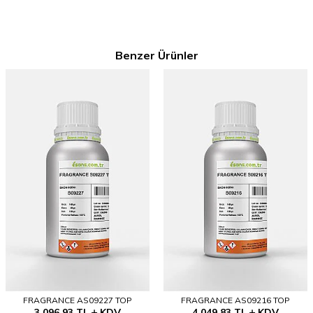
Benzer Ürünler
FRAGRANCE AS09227 TOP
FRAGRANCE AS09216 TOP
3.096,93
TL
KDV
4.049,83
TL
KDV