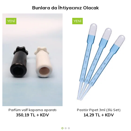
Bunlara da İhtiyacınız Olacak
YENI
YENI
Parfüm valf kapama aparatı
Pastör Pipet 3ml (3lü Set)
350,19
TL
KDV
14,29
TL
KDV