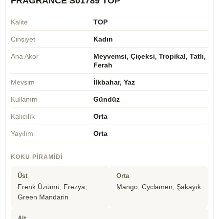
FRAGRANCE S01789 TOP
Kalite
TOP
Cinsiyet
Kadın
Ana Akor
Meyvemsi, Çiçeksi, Tropikal, Tatlı,
Ferah
Mevsim
İlkbahar, Yaz
Kullanım
Gündüz
Kalıcılık
Orta
Yayılım
Orta
KOKU PIRAMIDI
Üst
Orta
Frenk Üzümü, Frezya,
Mango, Cyclamen, Şakayık
Green Mandarin
Alt