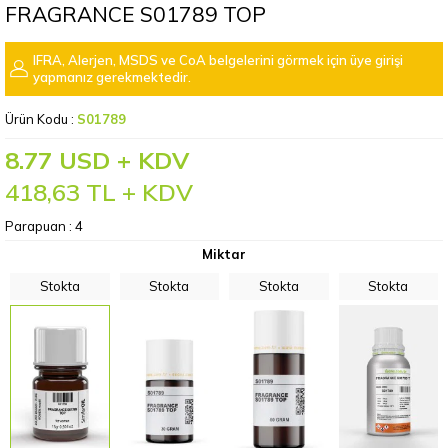
FRAGRANCE S01789 TOP
IFRA, Alerjen, MSDS ve CoA belgelerini görmek için üye girişi
yapmanız gerekmektedir.
Ürün Kodu :
S01789
8.77 USD + KDV
418,63
TL + KDV
Parapuan :
4
Miktar
Stokta
Stokta
Stokta
Stokta