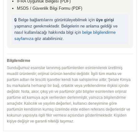
IFRA Uygunluk Belgesi (PDF)
MSDS / Güvenlik Bilgi Formu (PDF)
🔒 Belge bağlantılarını görüntüleyebilmek için
üye girişi
yapmanız gerekmektedir. Belgelerin ne anlama geldiği ve
nasıl kullanılacağı hakkında bilgi için
belge bilgilendirme
sayfamıza
göz atabilirsiniz.
Bilgilendirme
Sunduğumuz esanslar tanınmış parfümlerden esinlenilerek üretilmiş
muadil ürünlerdir; orijinal ürünün kendisi değildir. İlgili tüm marka ve
parfüm adları ile tescilli işaretler kendi hak sahiplerine aittir; Şelale Kimya
bu markalarla herhangi bir bağ, ortaklık veya yetkilendirme ilişkisi içinde
değildir. Nota, akor, çıkış yılı ve parfümör gibi bilgiler esinlenilen orijinal
parfüme ait kamuya açık verilerden derlenmiştir, yalnızca bilgilendirme
amaçlıdır. Kalıcılık ve yayılım değerleri, kullanıcı deneyimine göre
parfümün kendisinin kumaş üzerinde elde edilen referans değerleridir ve
kokunun yapısıyla ilgili fikir vermesi açısından gösterilmektedir. Kişiden
kişiye değişir ve garanti niteliği taşımaz.