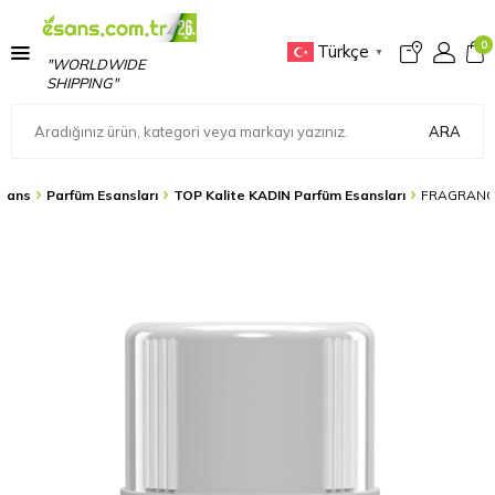
0
Türkçe
▼
"WORLDWIDE
SHIPPING"
ARA
sans
Parfüm Esansları
TOP Kalite KADIN Parfüm Esansları
FRAGRANCE