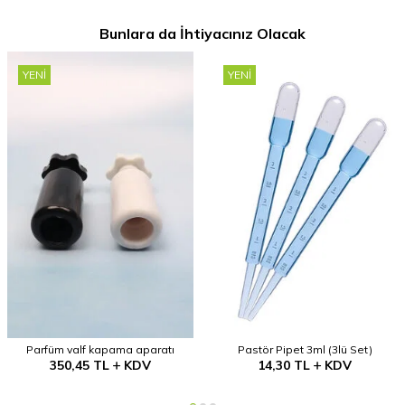
Bunlara da İhtiyacınız Olacak
YENI
YENI
Parfüm valf kapama aparatı
Pastör Pipet 3ml (3lü Set)
350,45
TL
KDV
14,30
TL
KDV