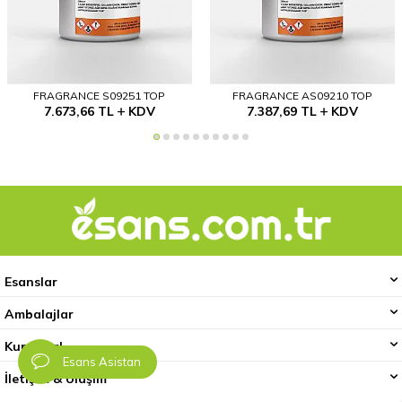
FRAGRANCE S09251 TOP
FRAGRANCE AS09210 TOP
7.673,66
TL
KDV
7.387,69
TL
KDV
Esanslar
Ambalajlar
Kurumsal
Esans Asistan
İletişim & Ulaşım