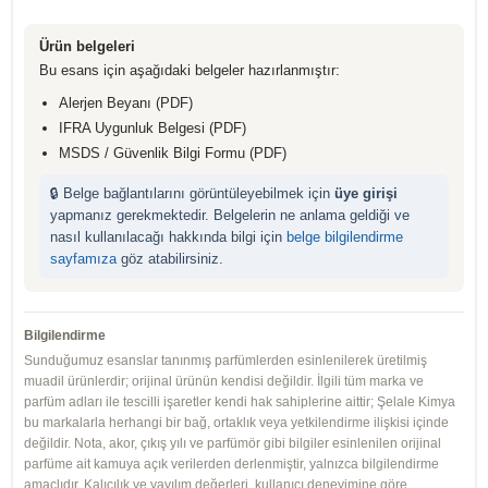
Ürün belgeleri
Bu esans için aşağıdaki belgeler hazırlanmıştır:
Alerjen Beyanı (PDF)
IFRA Uygunluk Belgesi (PDF)
MSDS / Güvenlik Bilgi Formu (PDF)
🔒 Belge bağlantılarını görüntüleyebilmek için
üye girişi
yapmanız gerekmektedir. Belgelerin ne anlama geldiği ve
nasıl kullanılacağı hakkında bilgi için
belge bilgilendirme
sayfamıza
göz atabilirsiniz.
Bilgilendirme
Sunduğumuz esanslar tanınmış parfümlerden esinlenilerek üretilmiş
muadil ürünlerdir; orijinal ürünün kendisi değildir. İlgili tüm marka ve
parfüm adları ile tescilli işaretler kendi hak sahiplerine aittir; Şelale Kimya
bu markalarla herhangi bir bağ, ortaklık veya yetkilendirme ilişkisi içinde
değildir. Nota, akor, çıkış yılı ve parfümör gibi bilgiler esinlenilen orijinal
parfüme ait kamuya açık verilerden derlenmiştir, yalnızca bilgilendirme
amaçlıdır. Kalıcılık ve yayılım değerleri, kullanıcı deneyimine göre