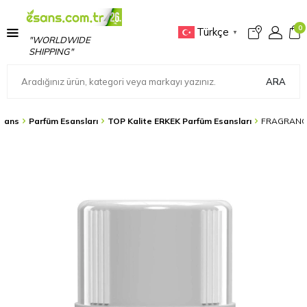
0
Türkçe
▼
"WORLDWIDE
SHIPPING"
ARA
sans
Parfüm Esansları
TOP Kalite ERKEK Parfüm Esansları
FRAGRANCE