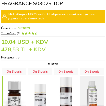
FRAGRANCE S03029 TOP
IFRA, Alerjen, MSDS ve CoA belgelerini görmek için üye girişi
yapmanız gerekmektedir.
Ürün Kodu :
S03029
Yorum Yap
(6)
10.04 USD + KDV
478,53
TL + KDV
Parapuan :
5
Miktar
Ön Sipariş
Ön Sipariş
Ön Sipariş
Ön Sipariş