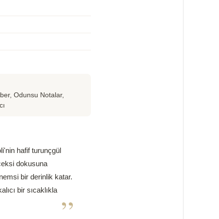
ber, Odunsu Notalar,
cı
i'nin hafif turunçgül
çiçeksi dokusuna
emsi bir derinlik katar.
ıcı bir sıcaklıkla
”