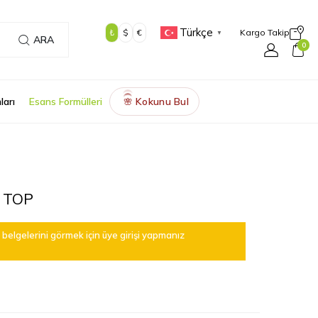
Türkçe
₺
$
€
Kargo Takip
▼
ARA
0
ları
Esans Formülleri
Kokunu Bul
🌸
 TOP
belgelerini görmek için üye girişi yapmanız