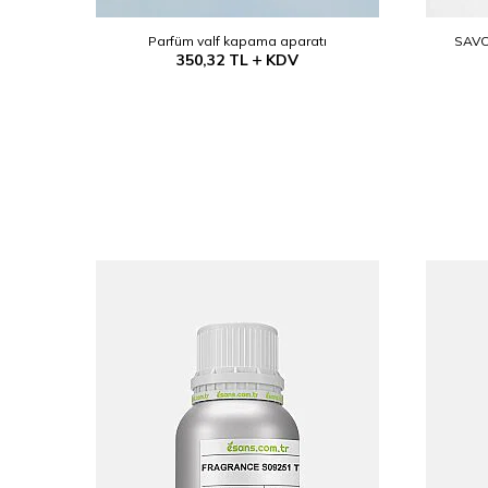
(Etanol)
Parfüm valf kapama aparatı
SAVO
350,32
TL
KDV