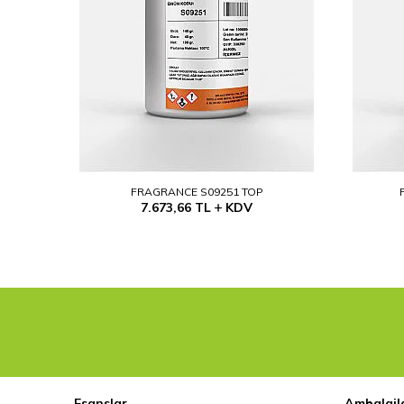
FRAGRANCE S09251 TOP
7.673,66
TL
KDV
Esanslar
Ambalajl