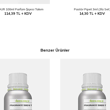
UR 100ml Parfüm Şişesi Takım
Pastör Pipet 3ml (3lü Set
114,39
TL
KDV
14,30
TL
KDV
Benzer Ürünler