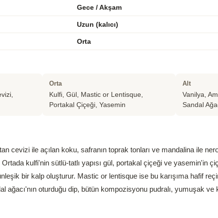
Gece / Akşam
Uzun (kalıcı)
Orta
Orta
Alt
vizi,
Kulfi, Gül, Mastic or Lentisque,
Vanilya, Am
Portakal Çiçeği, Yasemin
Sandal Ağa
n cevizi ile açılan koku, safranın toprak tonları ve mandalina ile nerol
. Ortada kulfi'nin sütlü-tatlı yapısı gül, portakal çiçeği ve yasemin'in 
leşik bir kalp oluşturur. Mastic or lentisque ise bu karışıma hafif reçin
l ağacı'nın oturduğu dip, bütün kompozisyonu pudralı, yumuşak ve kal