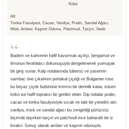
Kökü
Alt
Tonka Fasulyesi, Cacao, Vanilya, Pralin, Sandal Ağacı,
Misk, Amber, Kaşmir Odunu, Patchouli, Tarçın, Sedir
“
Badem ve kahvenin hafif kavurmalı açılışı, bergamot ve
limonun ferahlatıcı dokunuşuyla dengelenerek yumuşak
bir giriş sunar. Kalp notalarında tüberoz ve yasemin
sambac öne çıkarken portakal çiçeği ve Bulgarian rose
bu beyaz çiçek bütününe kremsi bir derinlik katar, süsen
kökü ise hafif topraksı bir gerilim ekler. Dip notalar pralin,
cacao ve tonka fasulyesiyle sıcak ve tatlı bir yönelim alır;
vanilya, misk ve sandal ağacı bu zenginliği pürüzsüz
biçimde taşırken tarçın ve patchouli ince baharatlı bir iz
bırakır. Sonuç olarak amber ve kaşmir odunuyla