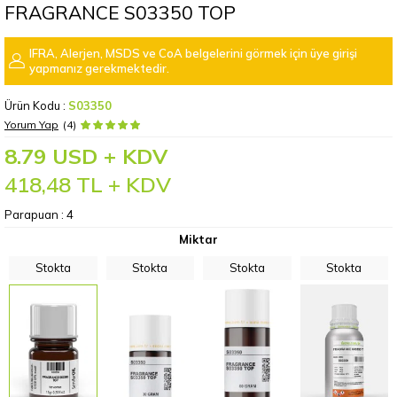
FRAGRANCE S03350 TOP
IFRA, Alerjen, MSDS ve CoA belgelerini görmek için üye girişi
yapmanız gerekmektedir.
Ürün Kodu :
S03350
Yorum Yap
(4)
8.79 USD + KDV
418,48
TL + KDV
Parapuan :
4
Miktar
Stokta
Stokta
Stokta
Stokta