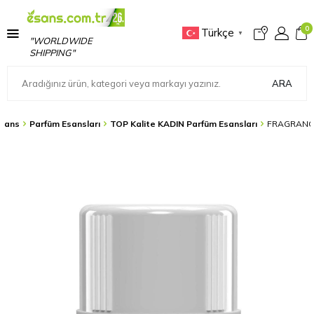
0
Türkçe
▼
"WORLDWIDE
SHIPPING"
ARA
sans
Parfüm Esansları
TOP Kalite KADIN Parfüm Esansları
FRAGRANCE