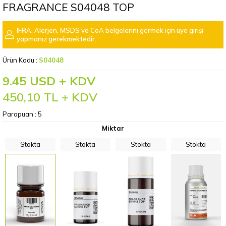
FRAGRANCE S04048 TOP
IFRA, Alerjen, MSDS ve CoA belgelerini görmek için üye girişi
yapmanız gerekmektedir.
Ürün Kodu :
S04048
9.45 USD + KDV
450,10
TL + KDV
Parapuan :
5
Miktar
Stokta
Stokta
Stokta
Stokta