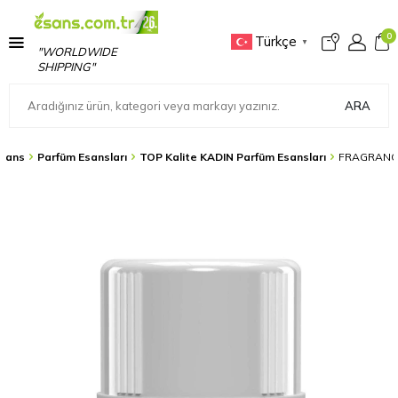
0
Türkçe
▼
"WORLDWIDE
SHIPPING"
ARA
sans
Parfüm Esansları
TOP Kalite KADIN Parfüm Esansları
FRAGRANCE