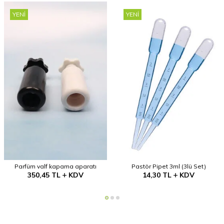
YENI
YENI
Parfüm valf kapama aparatı
Pastör Pipet 3ml (3lü Set)
350,45
TL
KDV
14,30
TL
KDV