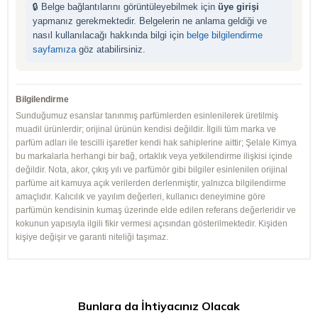
🔒 Belge bağlantılarını görüntüleyebilmek için
üye girişi
yapmanız gerekmektedir. Belgelerin ne anlama geldiği ve
nasıl kullanılacağı hakkında bilgi için
belge bilgilendirme
sayfamıza
göz atabilirsiniz.
Bilgilendirme
Sunduğumuz esanslar tanınmış parfümlerden esinlenilerek üretilmiş
muadil ürünlerdir; orijinal ürünün kendisi değildir. İlgili tüm marka ve
parfüm adları ile tescilli işaretler kendi hak sahiplerine aittir; Şelale Kimya
bu markalarla herhangi bir bağ, ortaklık veya yetkilendirme ilişkisi içinde
değildir. Nota, akor, çıkış yılı ve parfümör gibi bilgiler esinlenilen orijinal
parfüme ait kamuya açık verilerden derlenmiştir, yalnızca bilgilendirme
amaçlıdır. Kalıcılık ve yayılım değerleri, kullanıcı deneyimine göre
parfümün kendisinin kumaş üzerinde elde edilen referans değerleridir ve
kokunun yapısıyla ilgili fikir vermesi açısından gösterilmektedir. Kişiden
kişiye değişir ve garanti niteliği taşımaz.
Bunlara da İhtiyacınız Olacak