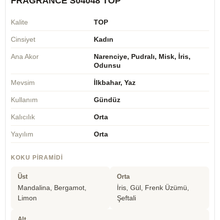
FRAGRANCE S04048 TOP
Kalite
TOP
Cinsiyet
Kadın
Ana Akor
Narenciye, Pudralı, Misk, İris,
Odunsu
Mevsim
İlkbahar, Yaz
Kullanım
Gündüz
Kalıcılık
Orta
Yayılım
Orta
KOKU PIRAMIDI
Üst
Orta
Mandalina, Bergamot,
İris, Gül, Frenk Üzümü,
Limon
Şeftali
Alt