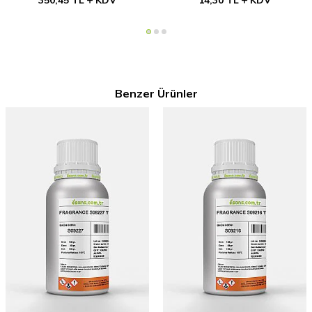
350,45
TL
KDV
14,30
TL
KDV
Benzer Ürünler