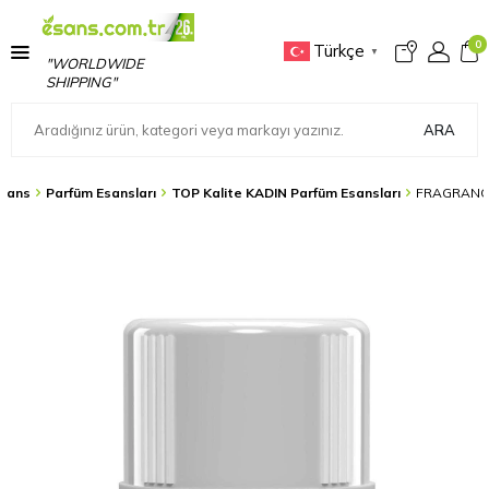
0
Türkçe
▼
"WORLDWIDE
SHIPPING"
ARA
sans
Parfüm Esansları
TOP Kalite KADIN Parfüm Esansları
FRAGRANCE