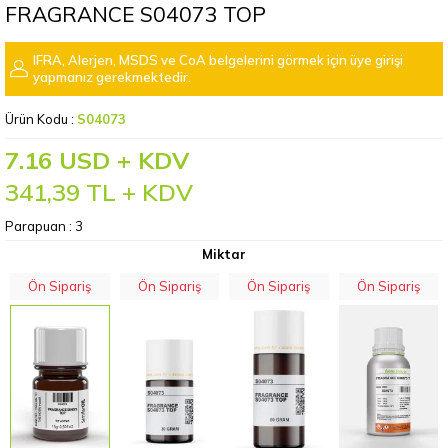
FRAGRANCE S04073 TOP
IFRA, Alerjen, MSDS ve CoA belgelerini görmek için üye girişi
yapmanız gerekmektedir.
Ürün Kodu :
S04073
7.16 USD + KDV
341,39
TL + KDV
Parapuan :
3
Miktar
Ön Sipariş
Ön Sipariş
Ön Sipariş
Ön Sipariş