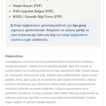
Alerjen Beyanı (PDF)
IFRA Uygunluk Belgesi (PDF)
MSDS / Güvenlik Bilgi Formu (PDF)
🔒 Belge bağlantılarını görüntüleyebilmek için
üye girişi
yapmanız gerekmektedir. Belgelerin ne anlama geldiği ve
nasıl kullanılacağı hakkında bilgi için
belge bilgilendirme
sayfamıza
göz atabilirsiniz.
Bilgilendirme
Sunduğumuz esanslar tanınmış parfümlerden esinlenilerek üretilmiş
muadil ürünlerdir; orijinal ürünün kendisi değildir. İlgili tüm marka ve
parfüm adları ile tescilli işaretler kendi hak sahiplerine aittir; Şelale Kimya
bu markalarla herhangi bir bağ, ortaklık veya yetkilendirme ilişkisi içinde
değildir. Nota, akor, çıkış yılı ve parfümör gibi bilgiler esinlenilen orijinal
parfüme ait kamuya açık verilerden derlenmiştir, yalnızca bilgilendirme
amaçlıdır. Kalıcılık ve yayılım değerleri, kullanıcı deneyimine göre
parfümün kendisinin kumaş üzerinde elde edilen referans değerleridir ve
kokunun yapısıyla ilgili fikir vermesi açısından gösterilmektedir. Kişiden
kişiye değişir ve garanti niteliği taşımaz.