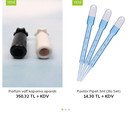
YENI
YENI
Parfüm valf kapama aparatı
Pastör Pipet 3ml (3lü Set)
350,32
TL
KDV
14,30
TL
KDV