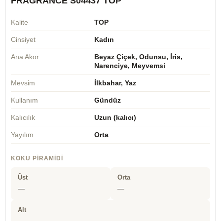
FRAGRANCE S04437 TOP
Kalite
TOP
Cinsiyet
Kadın
Ana Akor
Beyaz Çiçek, Odunsu, İris,
Narenciye, Meyvemsi
Mevsim
İlkbahar, Yaz
Kullanım
Gündüz
Kalıcılık
Uzun (kalıcı)
Yayılım
Orta
KOKU PIRAMIDI
Üst
Orta
—
—
Alt