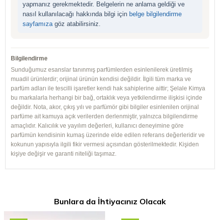
yapmanız gerekmektedir. Belgelerin ne anlama geldiği ve
nasıl kullanılacağı hakkında bilgi için
belge bilgilendirme
sayfamıza
göz atabilirsiniz.
Bilgilendirme
Sunduğumuz esanslar tanınmış parfümlerden esinlenilerek üretilmiş
muadil ürünlerdir; orijinal ürünün kendisi değildir. İlgili tüm marka ve
parfüm adları ile tescilli işaretler kendi hak sahiplerine aittir; Şelale Kimya
bu markalarla herhangi bir bağ, ortaklık veya yetkilendirme ilişkisi içinde
değildir. Nota, akor, çıkış yılı ve parfümör gibi bilgiler esinlenilen orijinal
parfüme ait kamuya açık verilerden derlenmiştir, yalnızca bilgilendirme
amaçlıdır. Kalıcılık ve yayılım değerleri, kullanıcı deneyimine göre
parfümün kendisinin kumaş üzerinde elde edilen referans değerleridir ve
kokunun yapısıyla ilgili fikir vermesi açısından gösterilmektedir. Kişiden
kişiye değişir ve garanti niteliği taşımaz.
Bunlara da İhtiyacınız Olacak