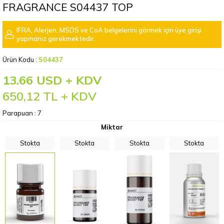
FRAGRANCE S04437 TOP
IFRA, Alerjen, MSDS ve CoA belgelerini görmek için üye girişi
yapmanız gerekmektedir.
Ürün Kodu :
S04437
13.66 USD + KDV
650,12
TL + KDV
Parapuan :
7
Miktar
Stokta
Stokta
Stokta
Stokta