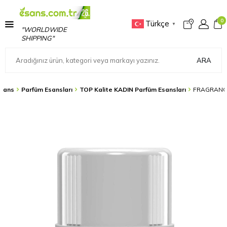
0
Türkçe
▼
"WORLDWIDE
SHIPPING"
ARA
sans
Parfüm Esansları
TOP Kalite KADIN Parfüm Esansları
FRAGRANCE