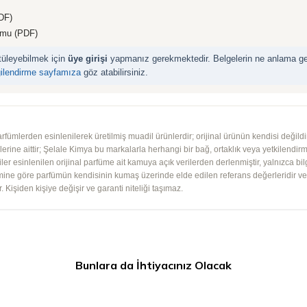
DF)
rmu (PDF)
ntüleyebilmek için
üye girişi
yapmanız gerekmektedir. Belgelerin ne anlama geld
gilendirme sayfamıza
göz atabilirsiniz.
mlerden esinlenilerek üretilmiş muadil ürünlerdir; orijinal ürünün kendisi değildir.
iplerine aittir; Şelale Kimya bu markalarla herhangi bir bağ, ortaklık veya yetkilendirme
lgiler esinlenilen orijinal parfüme ait kamuya açık verilerden derlenmiştir, yalnızca bil
imine göre parfümün kendisinin kumaş üzerinde elde edilen referans değerleridir ve ko
 Kişiden kişiye değişir ve garanti niteliği taşımaz.
Bunlara da İhtiyacınız Olacak