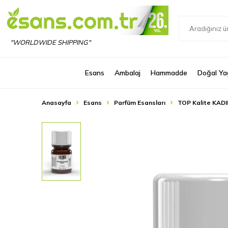
"WORLDWIDE SHIPPING"
Esans
Ambalaj
Hammadde
Doğal Ya
Anasayfa
Esans
Parfüm Esansları
TOP Kalite KADI