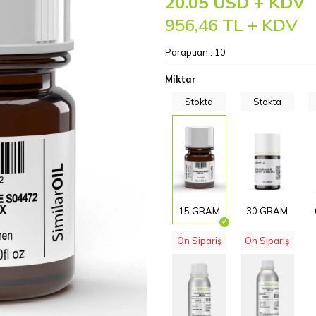
20.05 USD + KDV
956,46
TL + KDV
Parapuan :
10
Miktar
Stokta
Stokta
15 GRAM
30 GRAM
Ön Sipariş
Ön Sipariş