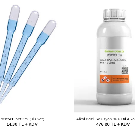
Pastör Pipet 3ml (3lü Set)
Alkol Bazlı Solusyon 96.6 Etil Alko
14,30
TL
KDV
476,80
TL
KDV