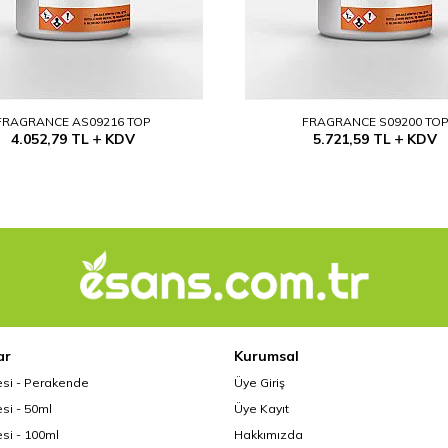
FRAGRANCE AS09216 TOP
FRAGRANCE S09200 TO
4.052,79
TL
KDV
5.721,59
TL
KDV
ar
Kurumsal
esi - Perakende
Üye Giriş
si - 50ml
Üye Kayıt
si - 100ml
Hakkımızda