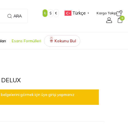
Türkçe
₺
$
€
Kargo Takip
▼
ARA
0
ları
Esans Formülleri
Kokunu Bul
🌸
 DELUX
belgelerini görmek için üye girişi yapmanız