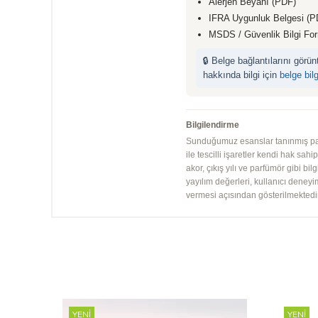
Alerjen Beyanı (PDF)
IFRA Uygunluk Belgesi (P
MSDS / Güvenlik Bilgi Fo
🔒 Belge bağlantılarını görü
hakkında bilgi için
belge bil
Bilgilendirme
Sunduğumuz esanslar tanınmış parfü
ile tescilli işaretler kendi hak sah
akor, çıkış yılı ve parfümör gibi bi
yayılım değerleri, kullanıcı deney
vermesi açısından gösterilmektedir.
YENI
YENI