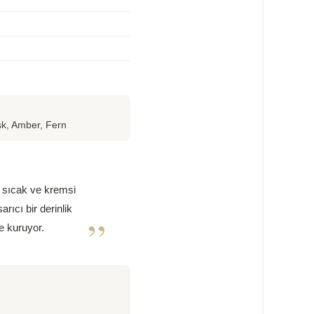
sk, Amber, Fern
n sıcak ve kremsi
ıcı bir derinlik
”
ge kuruyor.