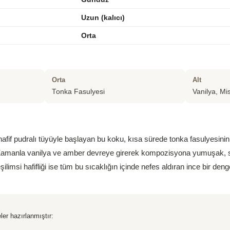
Uzun (kalıcı)
Orta
Orta
Alt
Tonka Fasulyesi
Vanilya, Mi
 hafif pudralı tüyüyle başlayan bu koku, kısa sürede tonka fasulyesini
Zamanla vanilya ve amber devreye girerek kompozisyona yumuşak, sar
şilimsi hafifliği ise tüm bu sıcaklığın içinde nefes aldıran ince bir den
ler hazırlanmıştır: